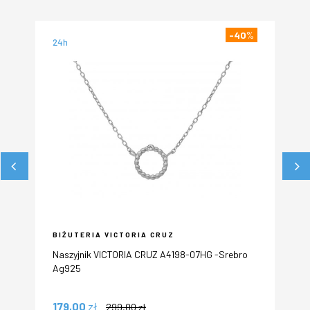
-40
%
24h
24h
BIŻUTERIA VICTORIA CRUZ
OB
Naszyjnik VICTORIA CRUZ A4198-07HG -Srebro
OBR
Ag925
179,00
zł
92
299,00
zł