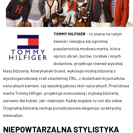
TOMMY HILFIGER
– to znana na całym
świecie i ciesząca się ogromną
popularnością modowa marka, która
oprócz ubrań, butów, torebek i innych
dodatków, projektuje również wysokiej
klasy biżuterię. Amerykański brand, wykonuje modną biżuterię z
wysokogatunkowej stali szlachetnej 316L, z dodatkami kryształków,
naturalnych kamieni, czy wysokiej jakości skór naturalnych. Prestiżowa
marka Tommy Hilfiger, projektuje nowoczesną i stylową biżuterią
zarówno dla kobiet, jak i mężczyzn. Każdy znajdzie tu coś dla siebie.
Oryginalną biżuterię cechuje ponadczasowa elegancja i praktyczny
minimalizm.
NIEPOWTARZALNA STYLISTYKA