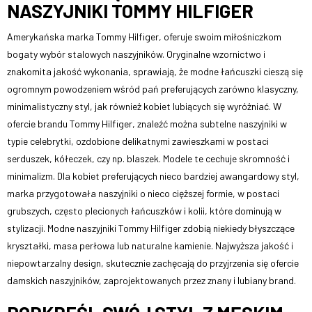
NASZYJNIKI TOMMY HILFIGER
Amerykańska marka Tommy Hilfiger, oferuje swoim miłośniczkom
bogaty wybór stalowych naszyjników. Oryginalne wzornictwo i
znakomita jakość wykonania, sprawiają, że modne łańcuszki cieszą się
ogromnym powodzeniem wśród pań preferujących zarówno klasyczny,
minimalistyczny styl, jak również kobiet lubiących się wyróżniać. W
ofercie brandu Tommy Hilfiger, znaleźć można subtelne naszyjniki w
typie celebrytki, ozdobione delikatnymi zawieszkami w postaci
serduszek, kółeczek, czy np. blaszek. Modele te cechuje skromność i
minimalizm. Dla kobiet preferujących nieco bardziej awangardowy styl,
marka przygotowała naszyjniki o nieco cięższej formie, w postaci
grubszych, często plecionych łańcuszków i kolii, które dominują w
stylizacji. Modne naszyjniki Tommy Hilfiger zdobią niekiedy błyszczące
kryształki, masa perłowa lub naturalne kamienie. Najwyższa jakość i
niepowtarzalny design, skutecznie zachęcają do przyjrzenia się ofercie
damskich naszyjników, zaprojektowanych przez znany i lubiany brand.