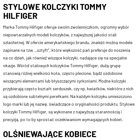
STYLOWE KOLCZYKI TOMMY
HILFIGER
Marka Tommy Hilfiger oferuje swoim zwolenniczkom, ogromny wybór
niepowtarzalnych modeli kolczyków, z najwyższej jakości stali
szlachetnej. W ofercie amerykańskiego brandu, znaleźć można modele
zapinane na tzw. ,,sztyft”, które większość pań preferuje do noszenia
na co dzień, jak również wiszące kolczyki, nadające się na specjalne
okazje. Wśród stalowych kolczyków Tommy Hilfiger, dużą grupę
stanowią różnej wielkości koła, często plecione, bądź ozdobione
wiszącymi elementami lub błyszczącymi cyrkoniami. Modne kolczyki
przybierają często kształt serduszek, czy np. kwiatków, niektóre z nich
są ozdobione subtelnymi perełkami. Na każdym kolczyku umieszczono
logo marki lub jej nazwę, świadczące o oryginalności produktu. Stylowe
kolczyki Tommy Hilfiger, są wykonane z najwyższą starannością i
precyzją, po to by sprostać oczekiwaniom wymagających kobiet.
OLŚNIEWAJĄCE KOBIECE