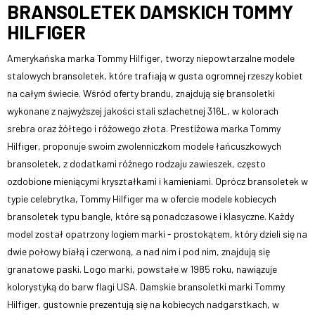
BRANSOLETEK DAMSKICH TOMMY
HILFIGER
Amerykańska marka Tommy Hilfiger, tworzy niepowtarzalne modele
stalowych bransoletek, które trafiają w gusta ogromnej rzeszy kobiet
na całym świecie. Wśród oferty brandu, znajdują się bransoletki
wykonane z najwyższej jakości stali szlachetnej 316L, w kolorach
srebra oraz żółtego i różowego złota. Prestiżowa marka Tommy
Hilfiger, proponuje swoim zwolenniczkom modele łańcuszkowych
bransoletek, z dodatkami różnego rodzaju zawieszek, często
ozdobione mieniącymi kryształkami i kamieniami. Oprócz bransoletek w
typie celebrytka, Tommy Hilfiger ma w ofercie modele kobiecych
bransoletek typu bangle, które są ponadczasowe i klasyczne. Każdy
model został opatrzony logiem marki - prostokątem, który dzieli się na
dwie połowy białą i czerwoną, a nad nim i pod nim, znajdują się
granatowe paski. Logo marki, powstałe w 1985 roku, nawiązuje
kolorystyką do barw flagi USA. Damskie bransoletki marki Tommy
Hilfiger, gustownie prezentują się na kobiecych nadgarstkach, w