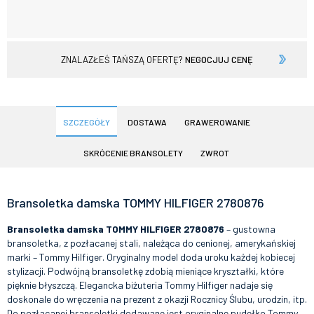
ZNALAZŁEŚ TAŃSZĄ OFERTĘ?
NEGOCJUJ CENĘ
SZCZEGÓŁY
DOSTAWA
GRAWEROWANIE
SKRÓCENIE BRANSOLETY
ZWROT
Bransoletka damska TOMMY HILFIGER 2780876
Bransoletka damska TOMMY HILFIGER 2780876
– gustowna
bransoletka, z pozłacanej stali, należąca do cenionej, amerykańskiej
marki – Tommy Hilfiger. Oryginalny model doda uroku każdej kobiecej
stylizacji. Podwójną bransoletkę zdobią mieniące kryształki, które
pięknie błyszczą. Elegancka biżuteria Tommy Hilfiger nadaje się
doskonale do wręczenia na prezent z okazji Rocznicy Ślubu, urodzin, itp.
Do pozłacanej bransoletki dodawane jest oryginalne pudełko Tommy