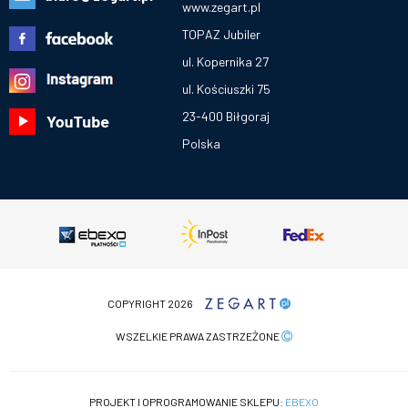
www.zegart.pl
TOPAZ Jubiler
ul. Kopernika 27
ul. Kościuszki 75
23-400 Biłgoraj
Polska
COPYRIGHT 2026
WSZELKIE PRAWA ZASTRZEŻONE
PROJEKT I OPROGRAMOWANIE SKLEPU:
EBEXO