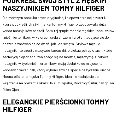
PODKREŚL SWÓJ STYL Z MĘSKIM
NASZYJNIKIEM TOMMY HILFIGER
Dla mężczyzn poszukujących oryginalnej i niepowtarzalnej biżuterii,
która podkreśli ich styl, marka Tommy Hilfiger przygotowała duży
wybór naszyjników ze stali. Są w tej grupie modele męskich łańcuszków
i nieśmiertelników, w kolorach srebra, czerni i złota, nadające się do
noszenia zarówno na co dzień, jak i od święta. Stylowe męskie
naszyjniki, to często masywne łańcuszki, o ciekawych splotach, które
zachwycą niejednego, znającego się na modzie, mężczyznę. Stalowe
naszyjniki w typie nieśmiertelników, mają dodatkowo miejsce na
wybrany grawerunek, który wykonujemy na specjalne życzenie klienta.
Modna biżuteria męska Tommy Hilfiger, idealnie nadaje się do
wręczenia na prezent z okazji Dnia Chłopaka, Rocznicy Ślubu, czy np. na
Dzień Ojca.
ELEGANCKIE PIERŚCIONKI TOMMY
HILFIGER