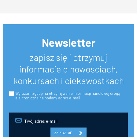
Newsletter
zapisz się i otrzymuj
informacje o nowościach,
konkursach i ciekawostkach
Wyrażam zgodę na otrzymywanie informacji handlowej drogą
elektroniczną na podany adres e-mail
ZAPISZ SIĘ