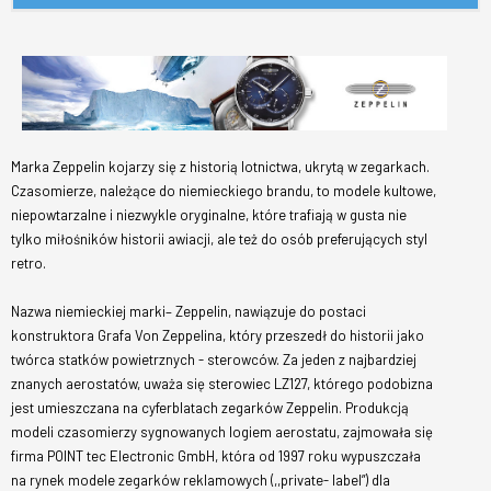
Marka Zeppelin kojarzy się z historią lotnictwa, ukrytą w zegarkach.
Czasomierze, należące do niemieckiego brandu, to modele kultowe,
niepowtarzalne i niezwykle oryginalne, które trafiają w gusta nie
tylko miłośników historii awiacji, ale też do osób preferujących styl
retro.
Nazwa niemieckiej marki– Zeppelin, nawiązuje do postaci
konstruktora Grafa Von Zeppelina, który przeszedł do historii jako
twórca statków powietrznych - sterowców. Za jeden z najbardziej
znanych aerostatów, uważa się sterowiec LZ127, którego podobizna
jest umieszczana na cyferblatach zegarków Zeppelin. Produkcją
modeli czasomierzy sygnowanych logiem aerostatu, zajmowała się
firma POINT tec Electronic GmbH, która od 1997 roku wypuszczała
na rynek modele zegarków reklamowych (,,private- label”) dla