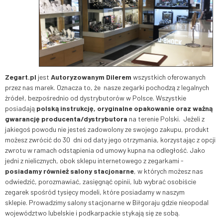
Zegart.pl
jest
Autoryzowanym Dilerem
wszystkich oferowanych
przez nas marek. Oznacza to, że nasze zegarki pochodzą z legalnych
źródeł, bezpośrednio od dystrybutorów w Polsce. Wszystkie
posiadają
polską instrukcję, oryginalne opakowanie oraz ważną
gwarancję producenta/dystrybutora
na terenie Polski. Jeżeli z
jakiegoś powodu nie jesteś zadowolony ze swojego zakupu, produkt
możesz zwrócić do 30 dni od daty jego otrzymania, korzystając z opcji
zwrotu w ramach odstąpienia od umowy kupna na odległość. Jako
jedni z nielicznych, obok sklepu internetowego z zegarkami -
posiadamy również salony stacjonarne
, w których możesz nas
odwiedzić, porozmawiać, zasięgnąć opinii, lub wybrać osobiście
zegarek spośród tysięcy modeli, które posiadamy w naszym
sklepie. Prowadzimy salony stacjonarne w Biłgoraju gdzie nieopodal
województwo lubelskie i podkarpackie stykają się ze sobą.