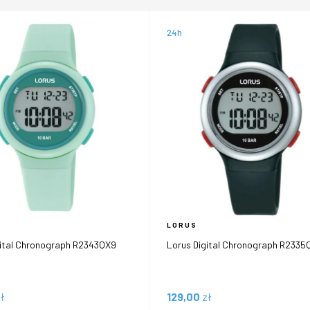
24h
LORUS
gital Chronograph R2343QX9
Lorus Digital Chronograph R2335
ł
129,00
zł