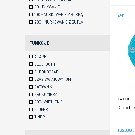
50 - PŁYWANIE
100 - NURKOWANIE Z RURKĄ
24h
200 - NURKOWANIE Z BUTLĄ
FUNKCJE
ALARM
BLUETOOTH
CHRONOGRAF
CZAS ŚWIATOWY I GMT
DATOWNIK
KROKOMIERZ
CASIO
PODŚWIETLENIE
Casio L
STOPER
TIMER
132,00
z