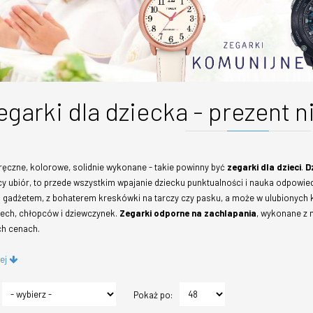
egarki dla dziecka - prezent n
ręczne, kolorowe, solidnie wykonane - takie powinny być
zegarki dla dzieci
.
D
cy ubiór, to przede wszystkim wpajanie dziecku punktualności i nauka odpowied
gadżetem, z bohaterem kreskówki na tarczy czy pasku, a może w ulubionych ko
ech, chłopców i dziewczynek.
Zegarki odporne na zachlapania
, wykonane z 
ch cenach.
cej
Pokaż po: