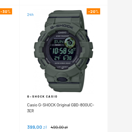
-30
%
-20
%
24h
G-SHOCK CASIO
Casio G-SHOCK Original GBD-800UC-
3ER
399,00
zł
499,00
zł