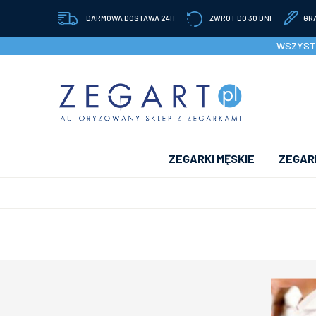
DARMOWA DOSTAWA 24H
ZWROT DO 30 DNI
GR
WSZYSTK
ZEGARKI MĘSKIE
ZEGARK