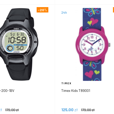
-20
%
24h
TIMEX
-200-1BV
Timex Kids T89001
zł
125,00
zł
179,00
zł
179,00
zł