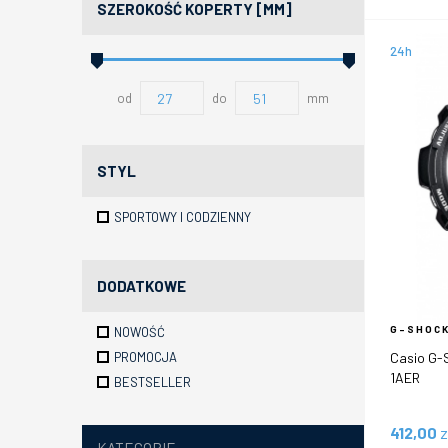
SZEROKOŚĆ KOPERTY [MM]
24h
od
do
mm
STYL
SPORTOWY I CODZIENNY
DODATKOWE
G-SHOCK
NOWOŚĆ
Casio G-
PROMOCJA
1AER
BESTSELLER
412,00
z