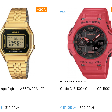
-20
%
24h
G-SHOCK CASIO
ntage Digital LA680WEGA-1ER
Casio G-SHOCK Carbon GA-B001
zł
481,00
zł
319,00
zł
602,00
zł