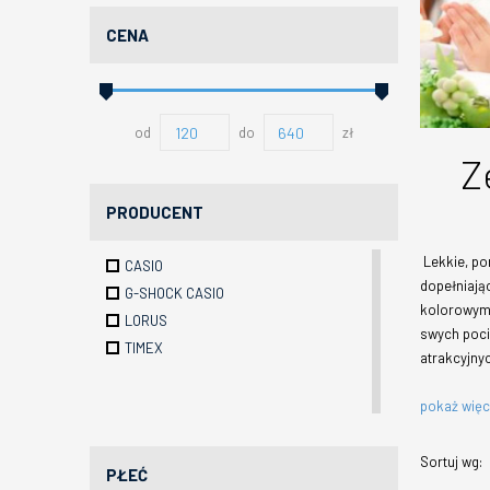
CENA
od
do
zł
Z
PRODUCENT
Lekkie, po
CASIO
dopełniają
G-SHOCK CASIO
kolorowym 
LORUS
swych poci
TIMEX
atrakcyjny
pokaż wię
Sortuj wg:
PŁEĆ