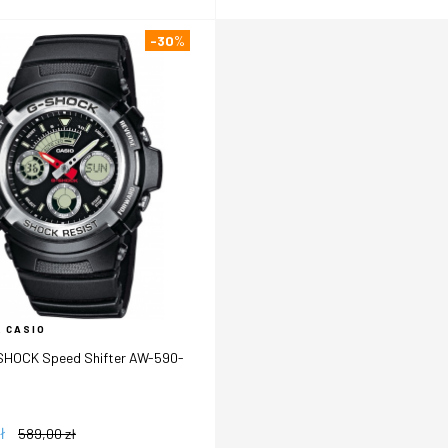
-30
%
 CASIO
SHOCK Speed Shifter AW-590-
ł
589,00
zł