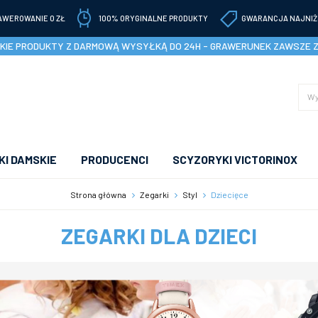
AWEROWANIE 0 ZŁ
100% ORYGINALNE PRODUKTY
GWARANCJA NAJNIŻ
IE PRODUKTY Z DARMOWĄ WYSYŁKĄ DO 24H - GRAWERUNEK ZAWSZE 
I DAMSKIE
PRODUCENCI
SCYZORYKI VICTORINOX
Strona główna
Zegarki
Styl
Dziecięce
ZEGARKI DLA DZIECI