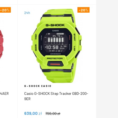
-20
%
-20
%
24h
G-SHOCK CASIO
-4AER
Casio G-SHOCK Step Tracker GBD-200-
9ER
639,00
zł
799,00
zł