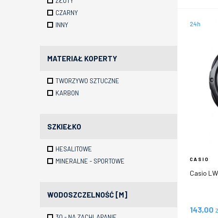
ZŁOTY
CZARNY
24h
INNY
MATERIAŁ KOPERTY
TWORZYWO SZTUCZNE
KARBON
SZKIEŁKO
HESALITOWE
CASIO
MINERALNE - SPORTOWE
Casio LW
WODOSZCZELNOŚĆ [M]
143,00
30 - NA ZACHLAPANIE