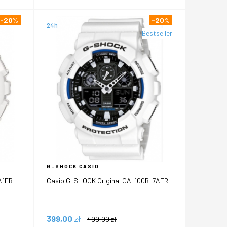
-20
%
-20
%
24h
Bestseller
G-SHOCK CASIO
A1ER
Casio G-SHOCK Original GA-100B-7AER
399,00
zł
499,00
zł