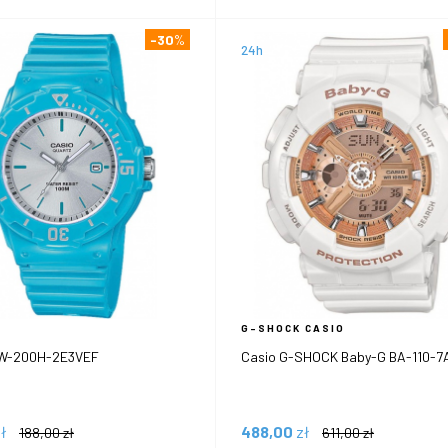
-30
%
24h
G-SHOCK CASIO
RW-200H-2E3VEF
Casio G-SHOCK Baby-G BA-110-7
ł
488,00
zł
188,00
zł
611,00
zł