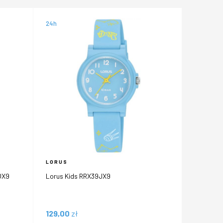
24h
LORUS
QX9
Lorus Kids RRX39JX9
129,00
zł