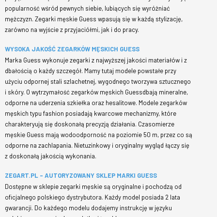
popularność wśród pewnych siebie, lubiących się wyróżniać
mężczyzn. Zegarki męskie Guess wpasują się w każdą stylizację,
zarówno na wyjście z przyjaciółmi, jak i do pracy.
WYSOKA JAKOŚĆ ZEGARKÓW MĘSKICH GUESS
Marka Guess wykonuje zegarki z najwyższej jakości materiałów i z
dbałością o każdy szczegół. Mamy tutaj modele powstałe przy
użyciu odpornej stali szlachetnej, wygodnego tworzywa sztucznego
i skóry. O wytrzymałość zegarków męskich Guessdbają mineralne,
odporne na uderzenia szkiełka oraz hesalitowe. Modele zegarków
męskich typu fashion posiadają kwarcowe mechanizmy, które
charakteryują się doskonałą precyzją działania. Czasomierze
męskie Guess mają wodoodporność na poziomie 50 m, przez co są
odporne na zachlapania. Nietuzinkowy i oryginalny wygląd łączy się
z doskonałą jakością wykonania.
ZEGART.PL – AUTORYZOWANY SKLEP MARKI GUESS
Dostępne w sklepie zegarki męskie są oryginalne i pochodzą od
oficjalnego polskiego dystrybutora. Każdy model posiada 2 lata
gwarancji. Do każdego modelu dodajemy instrukcję w języku