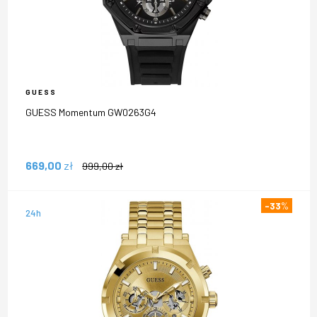
GUESS
GUESS Momentum GW0263G4
669,00
zł
999,00
zł
-33
%
24h