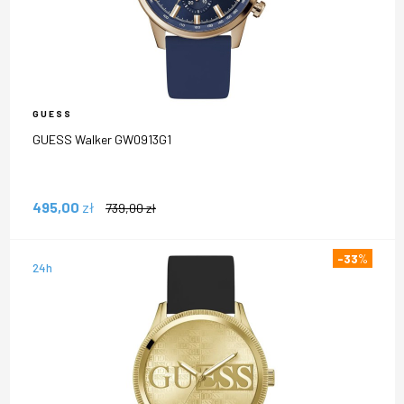
GUESS
GUESS Walker GW0913G1
495,00
zł
739,00
zł
-33
%
24h