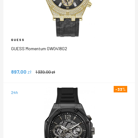
GUESS
GUESS Momentum GW0418G2
897,00
zł
1 339,00
zł
-33
%
24h