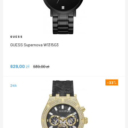
GUESS
GUESS Supernova W1315G3
629,00
zł
939,00
zł
-33
%
24h