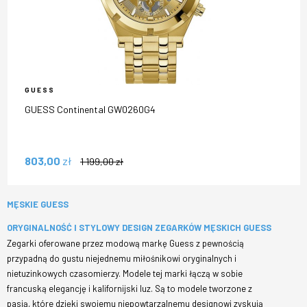
GUESS
GUESS Continental GW0260G4
803,00
zł
1 199,00
zł
MĘSKIE GUESS
ORYGINALNOŚĆ I STYLOWY DESIGN ZEGARKÓW MĘSKICH GUESS
Zegarki oferowane przez modową markę Guess z pewnością
przypadną do gustu niejednemu miłośnikowi oryginalnych i
nietuzinkowych czasomierzy. Modele tej marki łączą w sobie
francuską elegancję i kalifornijski luz. Są to modele tworzone z
pasją, które dzięki swojemu niepowtarzalnemu designowi zyskują