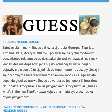
ZEGARKI MĘSKIE GUESS
Założycielami marki Guess byli czterej bracia: Georges, Maurice,
Armand i Paul, którzy w 1981 roku pojawili się na rynku modowym
początkowo reklamując odzież. Jako pierwsi wprowadzili na rynek
jeansy idealnie dopasowujące się do kobiecej sylwetki. Zegarki
pojawiły się nieco później, jednak od tego momentu zaczęły cieszyć
się ogromnym zainteresowaniem znawców mody z całego świata.
Legenda głosi, że nazwa Guess powstała od jednego z Bilboard’ów
McDonald’s, który bracia mijali przypadkiem, który brzmiał: ,,Guess
what’s in the new Mac?”. Nazwa kojarzona miała być z beztroską i
czymś przyjemnym.
GWIAZDY SHOWBIZNESU – AMBASADORAMI ZEGARKÓW
MĘSKICH GUESS