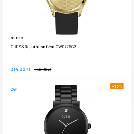
GUESS
GUESS Reputation Gent GW0726G2
314,00
zł
469,00
zł
-33
%
24h