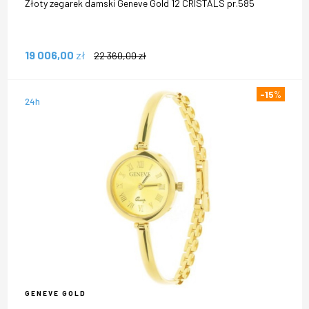
Złoty zegarek damski Geneve Gold 12 CRISTALS pr.585
19 006,00
zł
22 360,00
zł
-15
%
24h
GENEVE GOLD