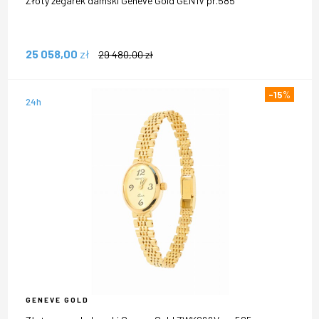
Złoty zegarek damski Geneve Gold GEN1V pr.585
25 058,00
zł
29 480,00
zł
-15
%
24h
GENEVE GOLD