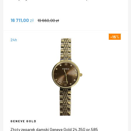
16 711,00
zł
19 660,00
zł
-15
%
24h
GENEVE GOLD
Złoty zegarek damski Geneve Gold 24,35G pr.585