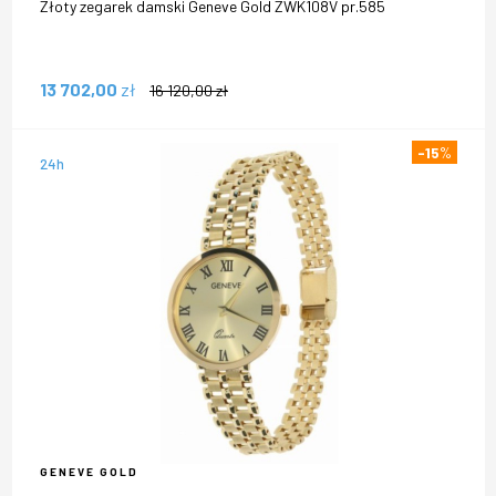
Złoty zegarek damski Geneve Gold ZWK108V pr.585
13 702,00
zł
16 120,00
zł
-15
%
24h
GENEVE GOLD