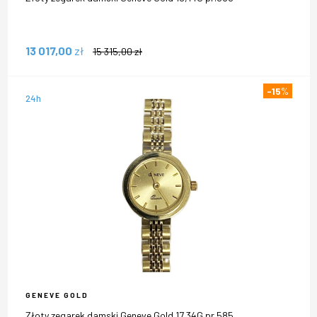
13 017,00
zł
15 315,00
zł
-15
%
24h
GENEVE GOLD
Złoty zegarek damski Geneve Gold 17,34G pr.585