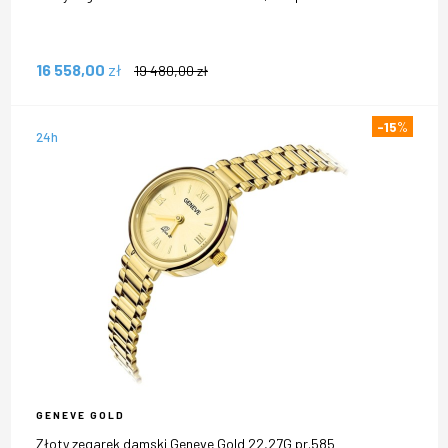
16 558,00
zł
19 480,00
zł
-15
%
24h
GENEVE GOLD
Złoty zegarek damski Geneve Gold 22,27G pr.585