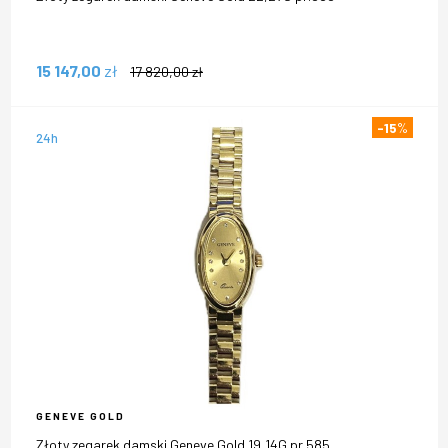
15 147,00
zł
17 820,00
zł
-15
%
24h
GENEVE GOLD
Złoty zegarek damski Geneve Gold 19,14G pr.585