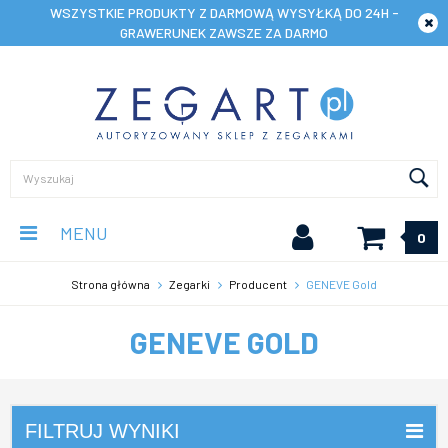
WSZYSTKIE PRODUKTY Z DARMOWĄ WYSYŁKĄ DO 24H -
GRAWERUNEK ZAWSZE ZA DARMO
MENU
0
Strona główna
Zegarki
Producent
GENEVE Gold
GENEVE GOLD
FILTRUJ WYNIKI