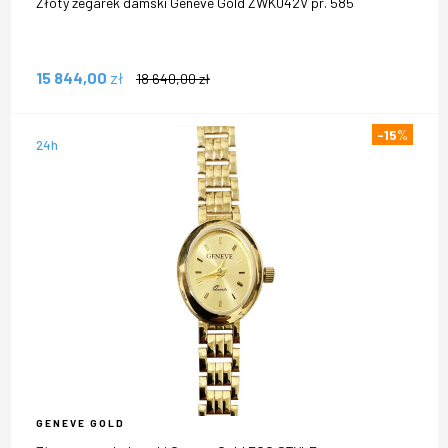
Złoty zegarek damski Geneve Gold ZWK042V pr. 585
15 844,00
zł
18 640,00
zł
-15
%
24h
GENEVE GOLD