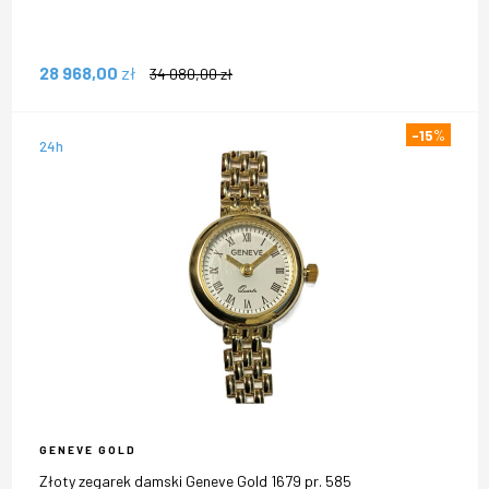
28 968,00
zł
34 080,00
zł
-15
%
24h
GENEVE GOLD
Złoty zegarek damski Geneve Gold 1679 pr. 585