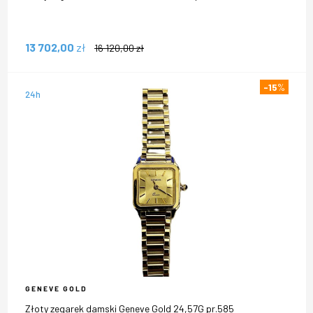
13 702,00
zł
16 120,00
zł
-15
%
24h
GENEVE GOLD
Złoty zegarek damski Geneve Gold 24,57G pr.585