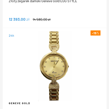
Złoty zegarek damski Geneve Gold EGG STYLE
12 393,00
zł
14 580,00
zł
-15
%
24h
GENEVE GOLD