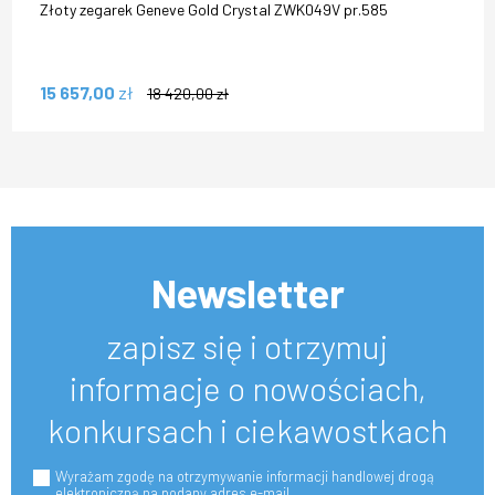
Złoty zegarek Geneve Gold Crystal ZWK049V pr.585
15 657,00
zł
18 420,00
zł
Newsletter
zapisz się i otrzymuj
informacje o nowościach,
konkursach i ciekawostkach
Wyrażam zgodę na otrzymywanie informacji handlowej drogą
elektroniczną na podany adres e-mail