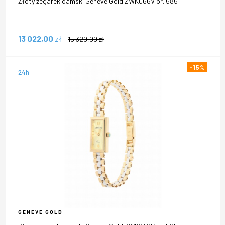
Złoty zegarek damski Geneve Gold ZWK066V pr. 585
13 022,00
zł
15 320,00
zł
-15
%
24h
GENEVE GOLD