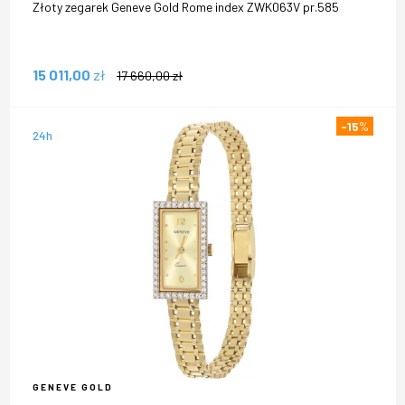
Złoty zegarek Geneve Gold Rome index ZWK063V pr.585
15 011,00
zł
17 660,00
zł
-15
%
24h
GENEVE GOLD