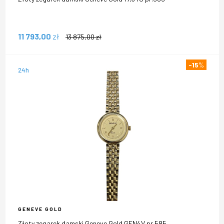
11 793,00
zł
13 875,00
zł
-15
%
24h
GENEVE GOLD
Złoty zegarek damski Geneve Gold GEN4V pr.585