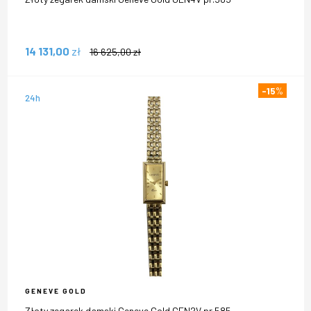
14 131,00
zł
16 625,00
zł
-15
%
24h
GENEVE GOLD
Złoty zegarek damski Geneve Gold GEN2V pr.585