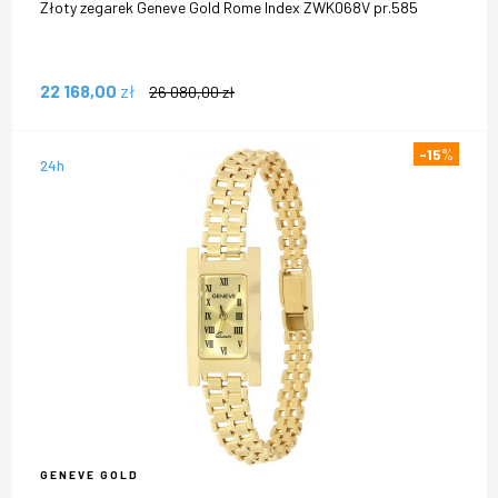
Złoty zegarek Geneve Gold Rome Index ZWK068V pr.585
22 168,00
zł
26 080,00
zł
-15
%
24h
GENEVE GOLD