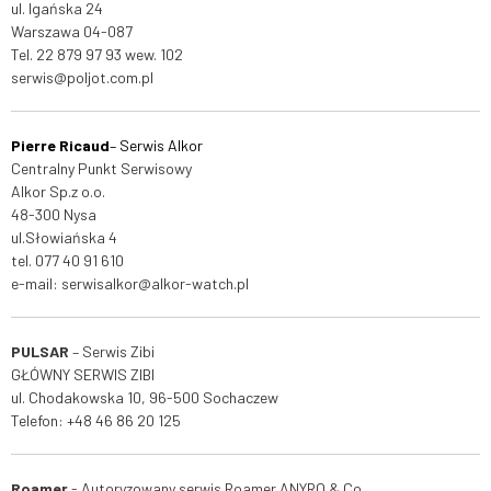
ul. Igańska 24
Warszawa 04-087
Tel.
22 879 97 93
wew. 102
serwis@poljot.com.pl
Pierre Ricaud
– Serwis Alkor
Centralny Punkt Serwisowy
Alkor Sp.z o.o.
48-300 Nysa
ul.Słowiańska 4
tel.
077 40 91 610
e-mail: serwisalkor@alkor-watch.pl
PULSAR
– Serwis
Zibi
GŁÓWNY SERWIS ZIBI
ul. Chodakowska 10, 96-500 Sochaczew
Telefon:
+48 46 86 20 125
Roamer
-
Autoryzowany serwis Roamer ANYRO & Co.