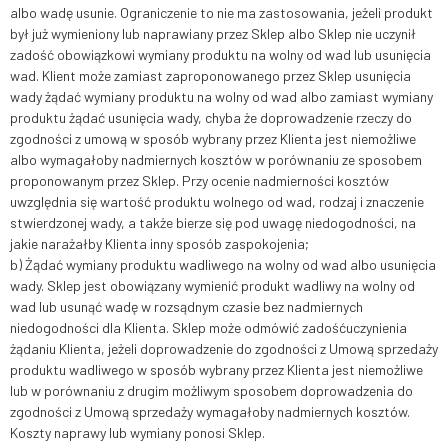
albo wadę usunie. Ograniczenie to nie ma zastosowania, jeżeli produkt
był już wymieniony lub naprawiany przez Sklep albo Sklep nie uczynił
zadość obowiązkowi wymiany produktu na wolny od wad lub usunięcia
wad. Klient może zamiast zaproponowanego przez Sklep usunięcia
wady żądać wymiany produktu na wolny od wad albo zamiast wymiany
produktu żądać usunięcia wady, chyba że doprowadzenie rzeczy do
zgodności z umową w sposób wybrany przez Klienta jest niemożliwe
albo wymagałoby nadmiernych kosztów w porównaniu ze sposobem
proponowanym przez Sklep. Przy ocenie nadmierności kosztów
uwzględnia się wartość produktu wolnego od wad, rodzaj i znaczenie
stwierdzonej wady, a także bierze się pod uwagę niedogodności, na
jakie narażałby Klienta inny sposób zaspokojenia;
b) Żądać wymiany produktu wadliwego na wolny od wad albo usunięcia
wady. Sklep jest obowiązany wymienić produkt wadliwy na wolny od
wad lub usunąć wadę w rozsądnym czasie bez nadmiernych
niedogodności dla Klienta. Sklep może odmówić zadośćuczynienia
żądaniu Klienta, jeżeli doprowadzenie do zgodności z Umową sprzedaży
produktu wadliwego w sposób wybrany przez Klienta jest niemożliwe
lub w porównaniu z drugim możliwym sposobem doprowadzenia do
zgodności z Umową sprzedaży wymagałoby nadmiernych kosztów.
Koszty naprawy lub wymiany ponosi Sklep.