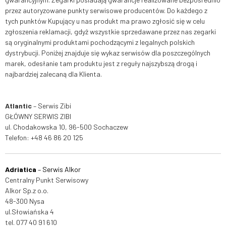
przez autoryzowane punkty serwis
owe producentów. ​Do każdego z
tych punktów Kupujący u nas produkt ma prawo zgłosić się w celu
zgłoszenia reklamacji, gdyż wszystkie sprzedawane przez nas zegarki
są oryginalnymi produktami pochodzącymi z legalnych polskich
dystrybucji. Poniżej znajduje się wykaz serwisów dla poszczególnych
marek, odesłanie tam produktu jest z reguły najszybszą drogą i
najbardziej zalecaną dla Klienta.
Atlantic
– Serwis Zibi
GŁÓWNY SERWIS ZIBI
ul. Chodakowska 10, 96-500 Sochaczew
Telefon:
+48 46 86 20 125
Adriatica
– Serwis Alkor
Centralny Punkt Serwisowy
Alkor Sp.z o.o.
48-300 Nysa
ul.Słowiańska 4
tel.
077 40 91 610