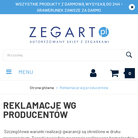
WSZYSTKIE PRODUKTY Z DARMOWĄ WYSYŁKĄ DO 24H -
GRAWERUNEK ZAWSZE ZA DARMO
MENU
0
Strona główna
Reklamacje wg producentów
REKLAMACJE WG
PRODUCENTÓW
Szczegółowe warunki realizacji gwarancji są określone w druku
gwarancyjnym. Zegarki posiadają gwarancje realizowa
ne bezpośrednio