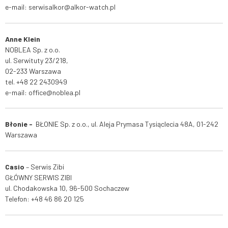
e-mail: serwisalkor@alkor-watch.pl
Anne Klein
NOBLEA Sp. z o.o.
ul. Serwituty 23/218,
02-233 Warszawa
tel. +48 22 2430949
e-mail: office@noblea.pl
Błonie -
BŁONIE Sp. z o.o., ul. Aleja Prymasa Tysiąclecia 48A, 01-242
Warszawa
Casio
– Serwis
Zibi
GŁÓWNY SERWIS ZIBI
ul. Chodakowska 10, 96-500 Sochaczew
Telefon:
+48 46 86 20 125