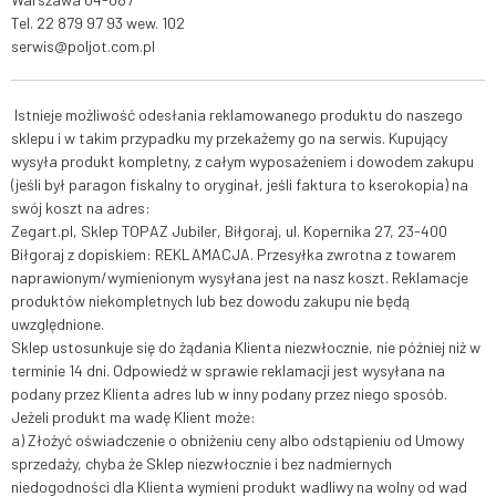
Tel.
22 879 97 93
wew. 102
serwis@poljot.com.pl
Istnieje możliwość odesłania reklamowanego produktu do naszego
sklepu i w takim przypadku my przekażemy go na serwis. Kupujący
wysyła produkt kompletny, z całym wyposażeniem i dowodem zakupu
(jeśli był paragon fiskalny to oryginał, jeśli faktura to kserokopia) na
swój koszt na adres:
Zegart.pl, Sklep TOPAZ Jubiler,
Biłgoraj, ul. Kopernika 27,
23-400
Biłgoraj
z dopiskiem: REKLAMACJA.
Przesyłka zwrotna z towarem
naprawionym/wymienionym wysyłana jest na nasz koszt. Reklamacje
produktów niekompletnych lub bez dowodu zakupu nie będą
uwzględnione.
Sklep ustosunkuje się do żądania Klienta niezwłocznie, nie później niż w
terminie 14 dni. Odpowiedź w sprawie reklamacji jest wysyłana na
podany przez Klienta adres lub w inny podany przez niego sposób.
Jeżeli produkt ma wadę Klient może:
a) Złożyć oświadczenie o obniżeniu ceny albo odstąpieniu od Umowy
sprzedaży, chyba że Sklep niezwłocznie i bez nadmiernych
niedogodności dla Klienta wymieni produkt wadliwy na wolny od wad