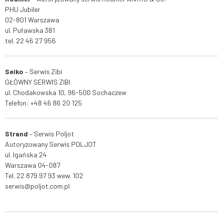
PHU Jubiler
02-801 Warszawa
ul. Puławska 381
tel. 22 46 27 956
Seiko
– Serwis
Zibi
GŁÓWNY SERWIS ZIBI
ul. Chodakowska 10, 96-500 Sochaczew
Telefon:
+48 46 86 20 125
Strand
– Serwis Poljot
Autoryzowany Serwis POLJOT
ul. Igańska 24
Warszawa 04-087
Tel.
22 879 97 93
wew. 102
serwis@poljot.com.pl