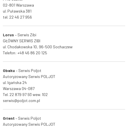
02-801 Warszawa
ul. Puławska 381
tel. 22 46 27 956
Lorus
– Serwis
Zibi
GŁÓWNY SERWIS ZIBI
ul. Chodakowska 10, 96-500 Sochaczew
Telefon:
+48 46 86 20 125
Obaku
– Serwis Poljot
Autoryzowany Serwis POLJOT
ul. Igańska 24
Warszawa 04-087
Tel.
22 879 97 93
wew. 102
serwis@poljot.com.pl
Orient
– Serwis Poljot
Autoryzowany Serwis POLJOT