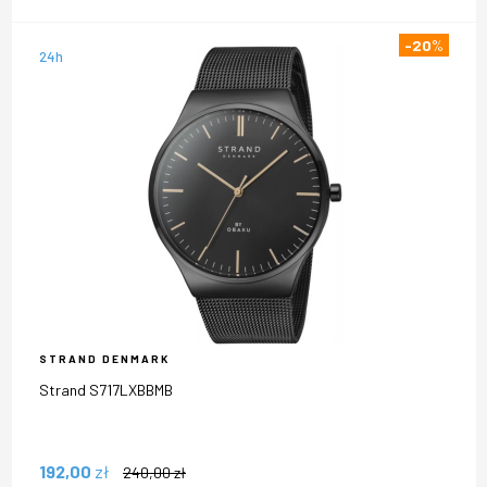
-20
%
24h
STRAND DENMARK
Strand S717LXBBMB
192,00
zł
240,00
zł