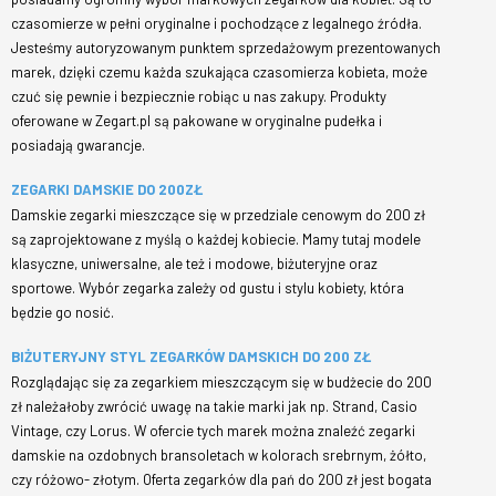
czasomierze w pełni oryginalne i pochodzące z legalnego źródła.
Jesteśmy autoryzowanym punktem sprzedażowym prezentowanych
marek, dzięki czemu każda szukająca czasomierza kobieta, może
czuć się pewnie i bezpiecznie robiąc u nas zakupy. Produkty
oferowane w Zegart.pl są pakowane w oryginalne pudełka i
posiadają gwarancje.
ZEGARKI DAMSKIE DO 200ZŁ
Damskie zegarki mieszczące się w przedziale cenowym do 200 zł
są zaprojektowane z myślą o każdej kobiecie. Mamy tutaj modele
klasyczne, uniwersalne, ale też i modowe, biżuteryjne oraz
sportowe. Wybór zegarka zależy od gustu i stylu kobiety, która
będzie go nosić.
BIŻUTERYJNY STYL ZEGARKÓW DAMSKICH DO 200 ZŁ
Rozglądając się za zegarkiem mieszczącym się w budżecie do 200
zł należałoby zwrócić uwagę na takie marki jak np. Strand, Casio
Vintage, czy Lorus. W ofercie tych marek można znaleźć zegarki
damskie na ozdobnych bransoletach w kolorach srebrnym, żółto,
czy różowo- złotym. Oferta zegarków dla pań do 200 zł jest bogata