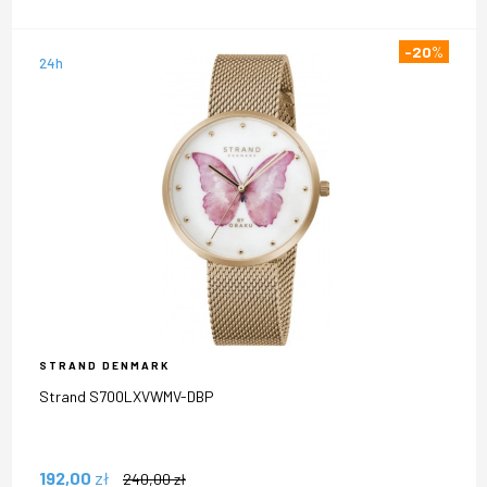
-20
%
24h
STRAND DENMARK
Strand S700LXVWMV-DBP
192,00
zł
240,00
zł