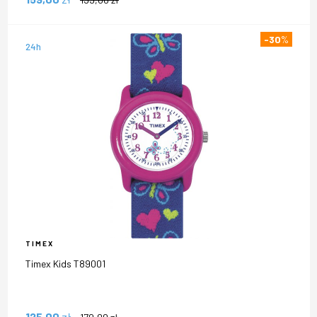
-30
%
24h
TIMEX
Timex Kids T89001
125,00
zł