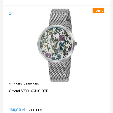
-20
%
24h
STRAND DENMARK
Strand S700LXCIMC-DPD
168,00
zł
210,00
zł