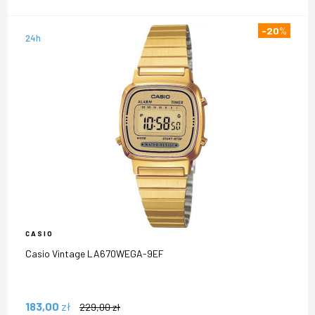
-20
%
24h
CASIO
Casio Vintage LA670WEGA-9EF
183,00
zł
229,00
zł