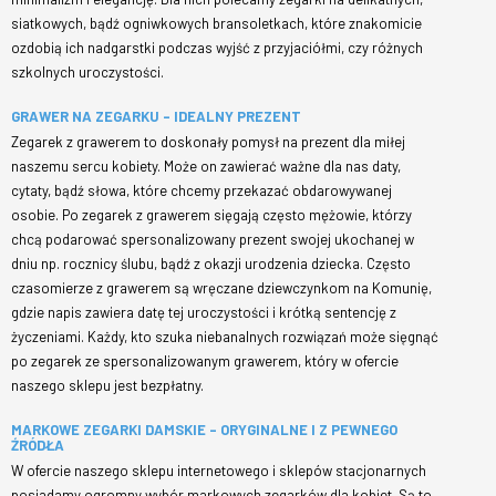
siatkowych, bądź ogniwkowych bransoletkach, które znakomicie
ozdobią ich nadgarstki podczas wyjść z przyjaciółmi, czy różnych
szkolnych uroczystości.
GRAWER NA ZEGARKU – IDEALNY PREZENT
Zegarek z grawerem to doskonały pomysł na prezent dla miłej
naszemu sercu kobiety. Może on zawierać ważne dla nas daty,
cytaty, bądź słowa, które chcemy przekazać obdarowywanej
osobie. Po zegarek z grawerem sięgają często mężowie, którzy
chcą podarować spersonalizowany prezent swojej ukochanej w
dniu np. rocznicy ślubu, bądź z okazji urodzenia dziecka. Często
czasomierze z grawerem są wręczane dziewczynkom na Komunię,
gdzie napis zawiera datę tej uroczystości i krótką sentencję z
życzeniami. Każdy, kto szuka niebanalnych rozwiązań może sięgnąć
po zegarek ze spersonalizowanym grawerem, który w ofercie
naszego sklepu jest bezpłatny.
MARKOWE ZEGARKI DAMSKIE – ORYGINALNE I Z PEWNEGO
ŹRÓDŁA
W ofercie naszego sklepu internetowego i sklepów stacjonarnych
posiadamy ogromny wybór markowych zegarków dla kobiet. Są to