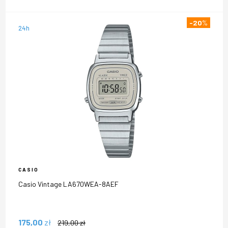
-20
%
24h
CASIO
Casio Vintage LA670WEA-8AEF
175,00
zł
219,00
zł