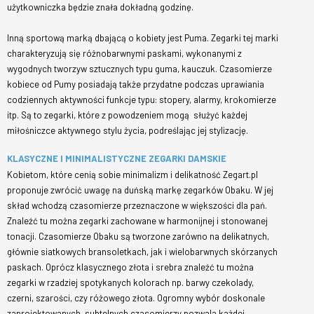
użytkowniczka będzie znała dokładną godzinę.
Inną sportową marką dbającą o kobiety jest Puma. Zegarki tej marki
charakteryzują się różnobarwnymi paskami, wykonanymi z
wygodnych tworzyw sztucznych typu guma, kauczuk. Czasomierze
kobiece od Pumy posiadają także przydatne podczas uprawiania
codziennych aktywności funkcje typu: stopery, alarmy, krokomierze
itp. Są to zegarki, które z powodzeniem mogą służyć każdej
miłośniczce aktywnego stylu życia, podreślając jej stylizację.
KLASYCZNE I MINIMALISTYCZNE ZEGARKI DAMSKIE
Kobietom, które cenią sobie minimalizm i delikatność Zegart.pl
proponuje zwrócić uwagę na duńską markę zegarków Obaku. W jej
skład wchodzą czasomierze przeznaczone w większości dla pań.
Znaleźć tu można zegarki zachowane w harmonijnej i stonowanej
tonacji. Czasomierze Obaku są tworzone zarówno na delikatnych,
głównie siatkowych bransoletkach, jak i wielobarwnych skórzanych
paskach. Oprócz klasycznego złota i srebra znaleźć tu można
zegarki w rzadziej spotykanych kolorach np. barwy czekolady,
czerni, szarości, czy różowego złota. Ogromny wybór doskonale
zaprojektowanych, subtelnych czasomierzy pozwala każdej