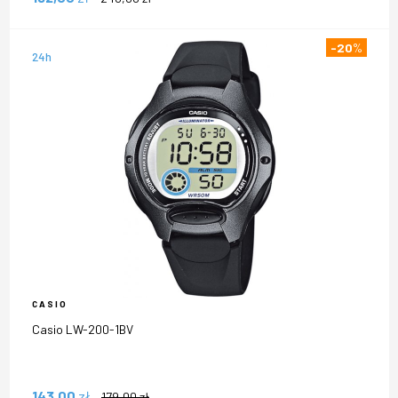
-20
%
24h
CASIO
Casio LW-200-1BV
143,00
zł
179,00
zł