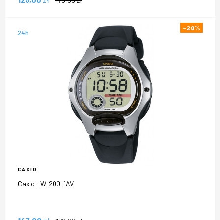
179,00
zł
-20
%
24h
CASIO
Casio LW-200-1AV