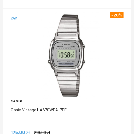
-20
%
24h
CASIO
Casio Vintage LA670WEA-7EF
175,00
zł
219,00
zł