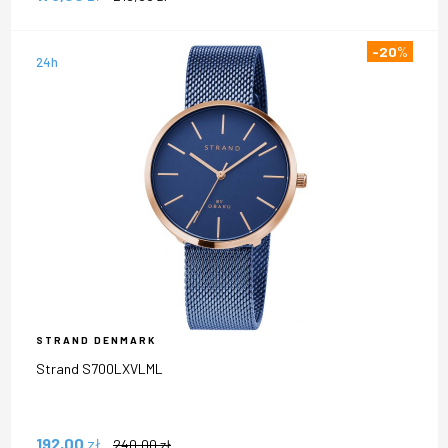
-20
%
24h
STRAND DENMARK
Strand S700LXVLML
192,00
zł
240,00
zł