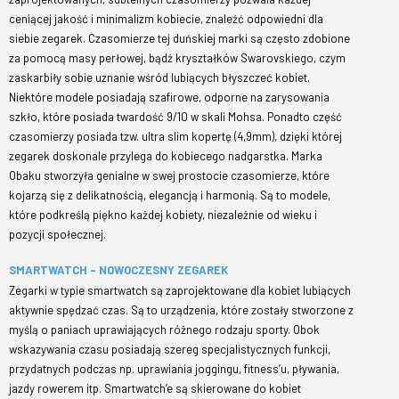
ceniącej jakość i minimalizm kobiecie, znaleźć odpowiedni dla
siebie zegarek. Czasomierze tej duńskiej marki są często zdobione
za pomocą masy perłowej, bądź kryształków Swarovskiego, czym
zaskarbiły sobie uznanie wśród lubiących błyszczeć kobiet.
Niektóre modele posiadają szafirowe, odporne na zarysowania
szkło, które posiada twardość 9/10 w skali Mohsa. Ponadto część
czasomierzy posiada tzw. ultra slim kopertę (4,9mm), dzięki której
zegarek doskonale przylega do kobiecego nadgarstka. Marka
Obaku stworzyła genialne w swej prostocie czasomierze, które
kojarzą się z delikatnością, elegancją i harmonią. Są to modele,
które podkreślą piękno każdej kobiety, niezależnie od wieku i
pozycji społecznej.
SMARTWATCH – NOWOCZESNY ZEGAREK
Zegarki w typie smartwatch są zaprojektowane dla kobiet lubiących
aktywnie spędzać czas. Są to urządzenia, które zostały stworzone z
myślą o paniach uprawiających różnego rodzaju sporty. Obok
wskazywania czasu posiadają szereg specjalistycznych funkcji,
przydatnych podczas np. uprawiania joggingu, fitness’u, pływania,
jazdy rowerem itp. Smartwatch’e są skierowane do kobiet