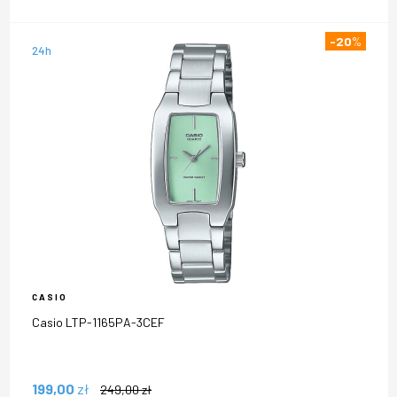
-20
%
24h
CASIO
Casio LTP-1165PA-3CEF
199,00
zł
249,00
zł