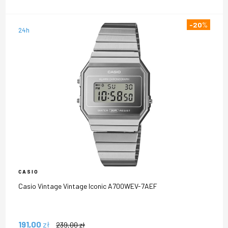
-20
%
24h
CASIO
Casio Vintage Vintage Iconic A700WEV-7AEF
191,00
zł
239,00
zł