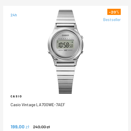
-20
%
24h
Bestseller
CASIO
Casio Vintage LA700WE-7AEF
199,00
zł
249,00
zł