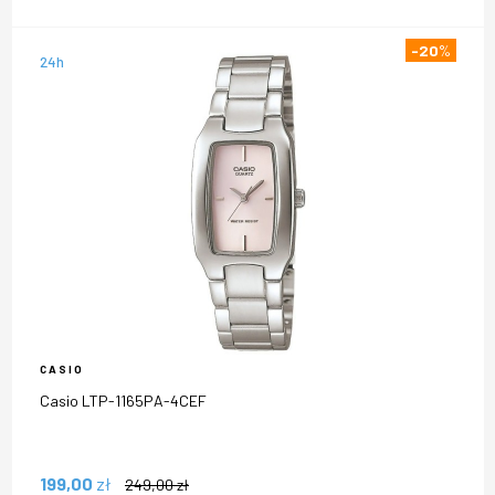
-20
%
24h
CASIO
Casio LTP-1165PA-4CEF
199,00
zł
249,00
zł