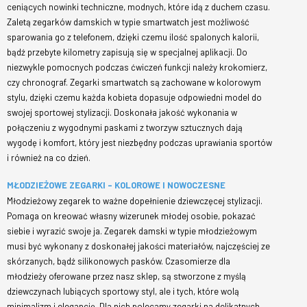
ceniących nowinki techniczne, modnych, które idą z duchem czasu.
Zaletą zegarków damskich w typie smartwatch jest możliwość
sparowania go z telefonem, dzięki czemu ilość spalonych kalorii,
bądź przebyte kilometry zapisują się w specjalnej aplikacji. Do
niezwykle pomocnych podczas ćwiczeń funkcji należy krokomierz,
czy chronograf. Zegarki smartwatch są zachowane w kolorowym
stylu, dzięki czemu każda kobieta dopasuje odpowiedni model do
swojej sportowej stylizacji. Doskonała jakość wykonania w
połączeniu z wygodnymi paskami z tworzyw sztucznych dają
wygodę i komfort, który jest niezbędny podczas uprawiania sportów
i również na co dzień.
MŁODZIEŻOWE ZEGARKI – KOLOROWE I NOWOCZESNE
Młodzieżowy zegarek to ważne dopełnienie dziewczęcej stylizacji.
Pomaga on kreować własny wizerunek młodej osobie, pokazać
siebie i wyrazić swoje ja. Zegarek damski w typie młodzieżowym
musi być wykonany z doskonałej jakości materiałów, najczęściej ze
skórzanych, bądź silikonowych pasków. Czasomierze dla
młodzieży oferowane przez nasz sklep, są stworzone z myślą
dziewczynach lubiących sportowy styl, ale i tych, które wolą
minimalizm i elegancję. Dla nich polecamy zegarki na delikatnych,