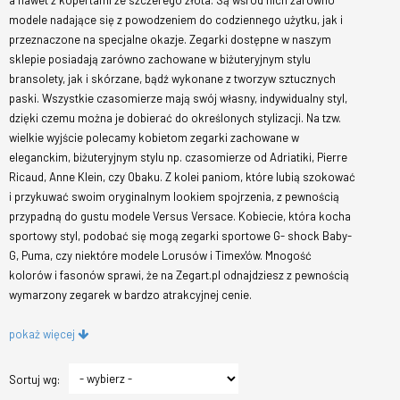
a nawet z kopertami ze szczerego złota. Są wśród nich zarówno
modele nadające się z powodzeniem do codziennego użytku, jak i
przeznaczone na specjalne okazje. Zegarki dostępne w naszym
sklepie posiadają zarówno zachowane w biżuteryjnym stylu
bransolety, jak i skórzane, bądź wykonane z tworzyw sztucznych
paski. Wszystkie czasomierze mają swój własny, indywidualny styl,
dzięki czemu można je dobierać do określonych stylizacji. Na tzw.
wielkie wyjście polecamy kobietom zegarki zachowane w
eleganckim, biżuteryjnym stylu np. czasomierze od Adriatiki, Pierre
Ricaud, Anne Klein, czy Obaku. Z kolei paniom, które lubią szokować
i przykuwać swoim oryginalnym lookiem spojrzenia, z pewnością
przypadną do gustu modele Versus Versace. Kobiecie, która kocha
sportowy styl, podobać się mogą zegarki sportowe G- shock Baby-
G, Puma, czy niektóre modele Lorusów i Timex'ów. Mnogość
kolorów i fasonów sprawi, że na Zegart.pl odnajdziesz z pewnością
wymarzony zegarek w bardzo atrakcyjnej cenie.
pokaż więcej
Sortuj wg: