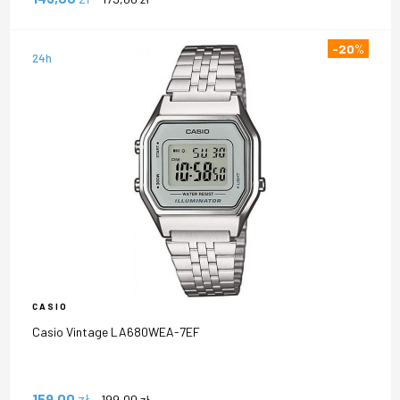
-20
%
24h
CASIO
Casio Vintage LA680WEA-7EF
159,00
zł
199,00
zł