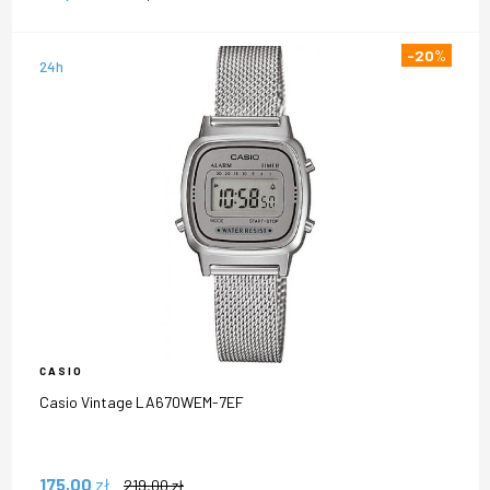
-20
%
24h
CASIO
Casio Vintage LA670WEM-7EF
175,00
zł
219,00
zł