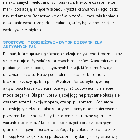
na skórzanych, wielobarwnych paskach. Niektóre czasomierze
marki posiadają lśniące w słońcu kryształki Swarovskiego, bądź
nawet diamenty. Bogactwo kolorów i wzorów umożliwia kobiecie
dokonanie wyboru zegarka idealnego, który będzie podkreślał i
wydobywał jej piękno.
SPORTOWE I MŁODZIEŻOWE - DAMSKIE ZEGARKI DLA
AKTYWNYCH PAŃ
Dla pań, które uprawiają różnego rodzaju aktywności fizyczne nasz
sklep oferuje duży wybór sportowych zegarków. Czasomierze te
posiadają szereg specjalistycznych funkcji, które umożliwiają
uprawianie sportu. Należą do nich m.in. stoper, barometr,
krokomierz, czy np. kompas. W zależności od wykonywanej
aktywności każda kobieta może wybrać odpowiedni dla siebie
model zegarka. Dla pani uprawiającej jogging przydatne okażą sie
czasomierze z funkcją stopera, czy np. pulsometru. Kobietom
uprawiającym ekstremalne sporty polecamy modele oferowane
przez markę G-Shock Baby-G, którym nie straszne są trudne
warunki otoczenia. Z kolei kobietom często przekraczającym
granice, lubiącym podróżować, Zegart.pl poleca czasomierze z
funkcją GPS, dzięki której podczas zmiany danej strefy czasowej