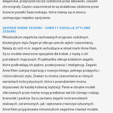
eleganckie, przejrzyste tarcze ozdobione przez datowniki, czasem
chronografy. Często czasomierze te są dodatkowo zdobione przez
liczne kryształki Swarovskiego, które mienią się w słońcu
zachwycając niejedno spojrzenie.
DAMSKIE MODNE ZEGARKI - KOBIETY KOCHAJĄ STYLOWE
ZEGARKI
Miłośniczkom zegarków zachowanych w typowo ozdobnym,
biżuteryjnym stylu Zegart.pl oferuje szeroki wybór czasomierzy.
Należą do nich m.in. zegarki wchodzące w skład marki Anne Klein.
Są to modele stworzone specjalnie dla kobiet, z myślą o ich
potrzebach i kaprysach. Projektantka oferuje kobietom zegarki,
które podkreślają ich piękno, przebojowość i inteligencję. Zegarki
Anne Klein czerpią inspirację z nowojorskiego, pełnego przepychu i
różnorodności stylu. Znaleźć tu można czasomierze w różnych
wariantach kolorystycznych, które z powodzeniem można
dopasować do każdej kobiecej stylizacji. Panie w obrębie modeli
oferowanych przez markę mogą przebierać wśród różnego rodzaju
bransolet i pasków. Są tu zarówno zegarki na bransoletach
stalowych, ceramicznych, jak i wykonane z tworzyw sztucznych.
Anne Klein przygotowała miłośniczkom zegarków również modele