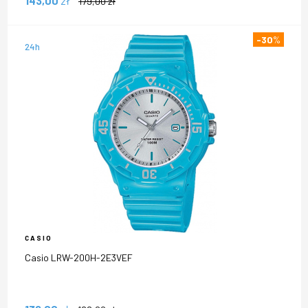
143,00
zł
179,00
zł
-30
%
24h
CASIO
Casio LRW-200H-2E3VEF