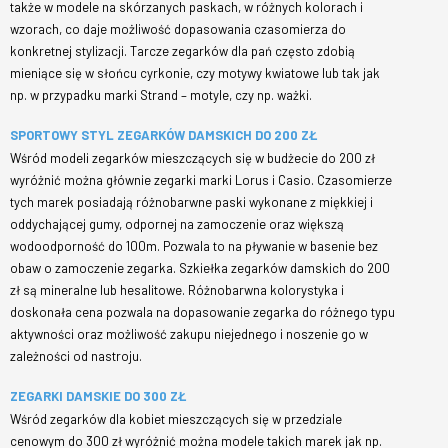
także w modele na skórzanych paskach, w różnych kolorach i
wzorach, co daje możliwość dopasowania czasomierza do
konkretnej stylizacji. Tarcze zegarków dla pań często zdobią
mieniące się w słońcu cyrkonie, czy motywy kwiatowe lub tak jak
np. w przypadku marki Strand – motyle, czy np. ważki.
SPORTOWY STYL ZEGARKÓW DAMSKICH DO 200 ZŁ
Wśród modeli zegarków mieszczących się w budżecie do 200 zł
wyróżnić można głównie zegarki marki Lorus i Casio. Czasomierze
tych marek posiadają różnobarwne paski wykonane z miękkiej i
oddychającej gumy, odpornej na zamoczenie oraz większą
wodoodporność do 100m. Pozwala to na pływanie w basenie bez
obaw o zamoczenie zegarka. Szkiełka zegarków damskich do 200
zł są mineralne lub hesalitowe. Różnobarwna kolorystyka i
doskonała cena pozwala na dopasowanie zegarka do różnego typu
aktywności oraz możliwość zakupu niejednego i noszenie go w
zależności od nastroju.
ZEGARKI DAMSKIE DO 300 ZŁ
Wśród zegarków dla kobiet mieszczących się w przedziale
cenowym do 300 zł wyróżnić można modele takich marek jak np.