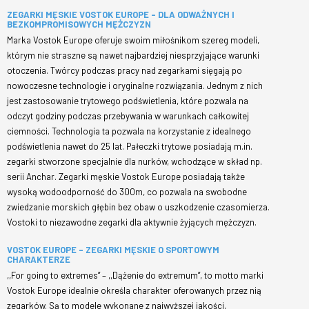
ZEGARKI MĘSKIE VOSTOK EUROPE – DLA ODWAŻNYCH I
BEZKOMPROMISOWYCH MĘŻCZYZN
Marka Vostok Europe oferuje swoim miłośnikom szereg modeli,
którym nie straszne są nawet najbardziej niesprzyjające warunki
otoczenia. Twórcy podczas pracy nad zegarkami sięgają po
nowoczesne technologie i oryginalne rozwiązania. Jednym z nich
jest zastosowanie trytowego podświetlenia, które pozwala na
odczyt godziny podczas przebywania w warunkach całkowitej
ciemności. Technologia ta pozwala na korzystanie z idealnego
podświetlenia nawet do 25 lat. Pałeczki trytowe posiadają m.in.
zegarki stworzone specjalnie dla nurków, wchodzące w skład np.
serii Anchar. Zegarki męskie Vostok Europe posiadają także
wysoką wodoodporność do 300m, co pozwala na swobodne
zwiedzanie morskich głębin bez obaw o uszkodzenie czasomierza.
Vostoki to niezawodne zegarki dla aktywnie żyjących mężczyzn.
VOSTOK EUROPE – ZEGARKI MĘSKIE O SPORTOWYM
CHARAKTERZE
,,For going to extremes” – ,,Dążenie do extremum”, to motto marki
Vostok Europe idealnie określa charakter oferowanych przez nią
zegarków. Są to modele wykonane z najwyższej jakości,