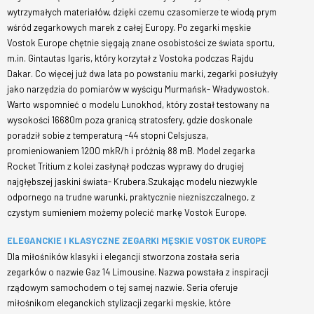
wytrzymałych materiałów, dzięki czemu czasomierze te wiodą prym
wśród zegarkowych marek z całej Europy. Po zegarki męskie
Vostok Europe chętnie sięgają znane osobistości ze świata sportu,
m.in. Gintautas Igaris, który korzytał z Vostoka podczas Rajdu
Dakar. Co więcej już dwa lata po powstaniu marki, zegarki posłużyły
jako narzędzia do pomiarów w wyścigu Murmańsk- Władywostok.
Warto wspomnieć o modelu Lunokhod, który został testowany na
wysokości 16680m poza granicą stratosfery, gdzie doskonale
poradził sobie z temperaturą -44 stopni Celsjusza,
promieniowaniem 1200 mkR/h i próżnią 88 mB. Model zegarka
Rocket Tritium z kolei zasłynął podczas wyprawy do drugiej
najgłębszej jaskini świata- Krubera.Szukając modelu niezwykle
odpornego na trudne warunki, praktycznie niezniszczalnego, z
czystym sumieniem możemy polecić markę Vostok Europe.
ELEGANCKIE I KLASYCZNE ZEGARKI MĘSKIE VOSTOK EUROPE
Dla miłośników klasyki i elegancji stworzona została seria
zegarków o nazwie Gaz 14 Limousine. Nazwa powstała z inspiracji
rządowym samochodem o tej samej nazwie. Seria oferuje
miłośnikom eleganckich stylizacji zegarki męskie, które