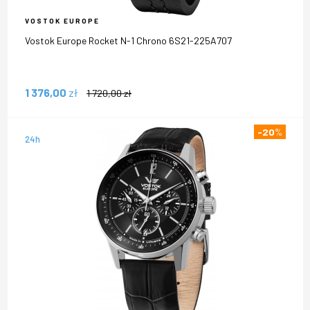
VOSTOK EUROPE
Vostok Europe Rocket N-1 Chrono 6S21-225A707
1 376,00
zł
1 720,00
zł
-20
%
24h