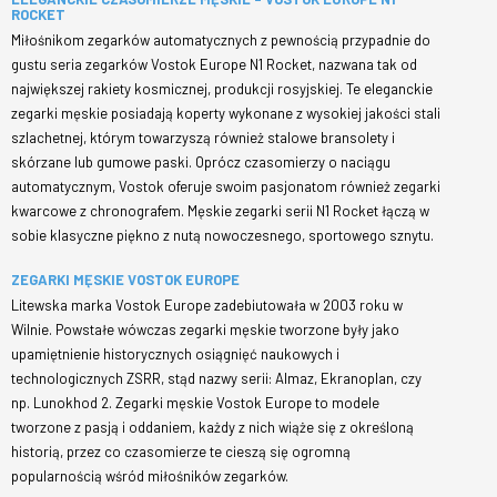
ROCKET
Miłośnikom zegarków automatycznych z pewnością przypadnie do
gustu seria zegarków Vostok Europe N1 Rocket, nazwana tak od
największej rakiety kosmicznej, produkcji rosyjskiej. Te eleganckie
zegarki męskie posiadają koperty wykonane z wysokiej jakości stali
szlachetnej, którym towarzyszą również stalowe bransolety i
skórzane lub gumowe paski. Oprócz czasomierzy o naciągu
automatycznym, Vostok oferuje swoim pasjonatom również zegarki
kwarcowe z chronografem. Męskie zegarki serii N1 Rocket łączą w
sobie klasyczne piękno z nutą nowoczesnego, sportowego sznytu.
ZEGARKI MĘSKIE VOSTOK EUROPE
Litewska marka Vostok Europe zadebiutowała w 2003 roku w
Wilnie. Powstałe wówczas zegarki męskie tworzone były jako
upamiętnienie historycznych osiągnięć naukowych i
technologicznych ZSRR, stąd nazwy serii: Almaz, Ekranoplan, czy
np. Lunokhod 2. Zegarki męskie Vostok Europe to modele
tworzone z pasją i oddaniem, każdy z nich wiąże się z określoną
historią, przez co czasomierze te cieszą się ogromną
popularnością wśród miłośników zegarków.