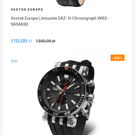
VOSTOK EUROPE
Vostok Europe Limousine GAZ-14 Chronograph VK63-
560A690
1 112,00
zł
1 390,00
zł
-20
%
24h