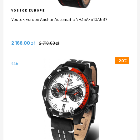
VOSTOK EUROPE
Vostok Europe Anchar Automatic NH35A-510A587
2 168,00
zł
2 710,00
zł
-20
%
24h