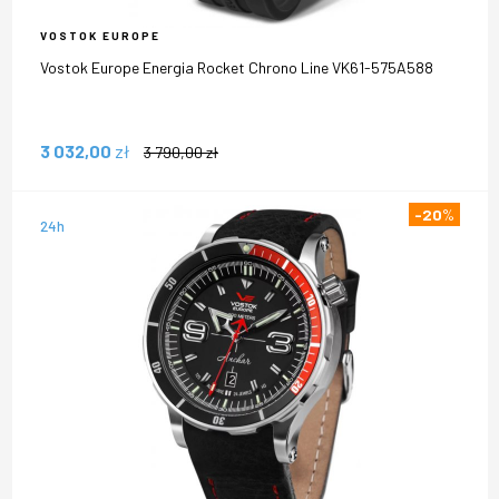
VOSTOK EUROPE
Vostok Europe Energia Rocket Chrono Line VK61-575A588
3 032,00
zł
3 790,00
zł
-20
%
24h