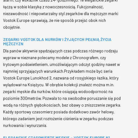
alarm, czy wskaźnik czasu 24- godzinnego. Te eleganckie zegarki
łączą w sobie klasykę z nowoczesnością. Fukcjonalność,
niezawodność i niepowtarzalny styl zegarków dla mężczyzn marki
Vostok Europe sprawiają, że nie sposób przejść obok nich
obojętnie.
ZEGARKI VOSTOK DLA NURKÓW I ŻYJĄCYCH PEŁNIĄ ŻYCIA
MĘŻCZYZN
Dla panów aktywnie spędzających czas podczas różnego rodzaju
wypraw w nieznane polecamy modele z Chronografem, czy
trytowym podświetleniem, umożliwiającym odczyt godziny nawet w
najmniej sprzyjających warunkach.Przykładem może być seria
Vostok Europe Lunokhod 2, nazwana od rosyjskiego łazika, który
wylądował na Księżycu. W obrębie kolekcji znaleźć można m.in.
zegarki męskie dla nurków, które osiągają wodoodporność na
poziomie 300metrów. Pozwala to na swobodne poruszanie się pod
wodą na różnych głębokościach, bez obawy o zniszczenie zegarka.
Każdy sportowy czasomierz posiada dodatkowo zawór helowy,
którego zadaniem jest rozłożenie ciśnienia w zegarku podczas
nurkowania i wynurzania.
ELEGANCKIE CZASOMIERZE MĘSKIE – VOSTOK EUROPE N1