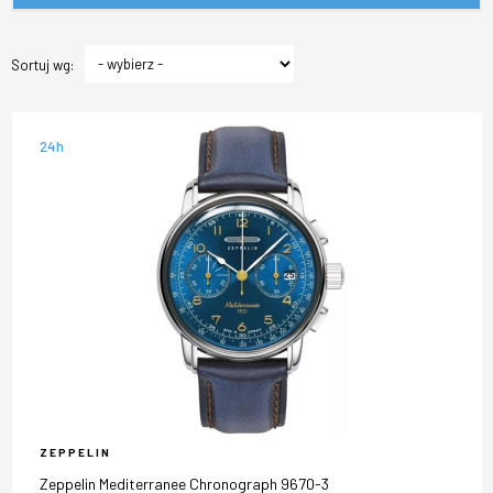
Sortuj wg:
24h
ZEPPELIN
Zeppelin Mediterranee Chronograph 9670-3