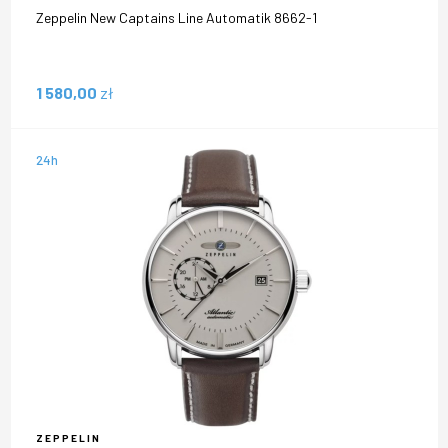
Zeppelin New Captains Line Automatik 8662-1
1 580,00
zł
24h
ZEPPELIN