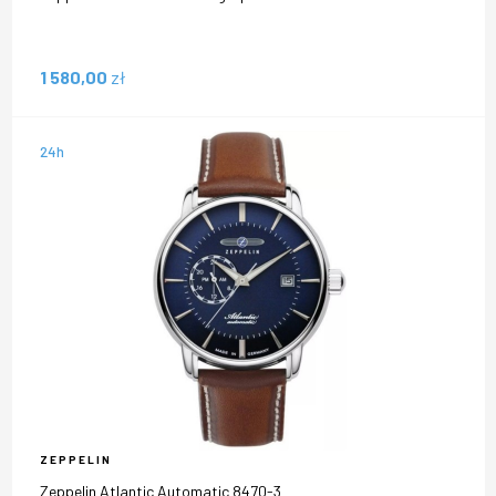
1 580,00
zł
24h
ZEPPELIN
Zeppelin Atlantic Automatic 8470-3