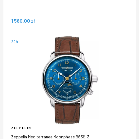
1 580,00
zł
24h
ZEPPELIN
Zeppelin Mediterranee Moonphase 9636-3