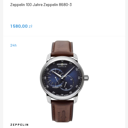
Zeppelin 100 Jahre Zeppelin 8680-3
1 580,00
zł
24h
ZEPPELIN