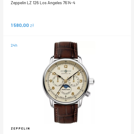
Zeppelin LZ 126 Los Angeles 7614-4
1 580,00
zł
24h
ZEPPELIN