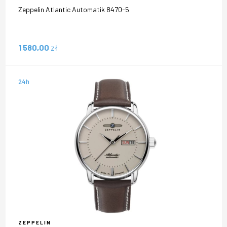
Zeppelin Atlantic Automatik 8470-5
1 580,00
zł
24h
ZEPPELIN