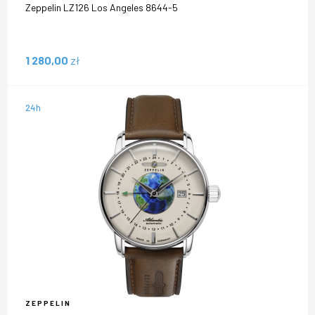
Zeppelin LZ126 Los Angeles 8644-5
1 280,00
zł
24h
ZEPPELIN