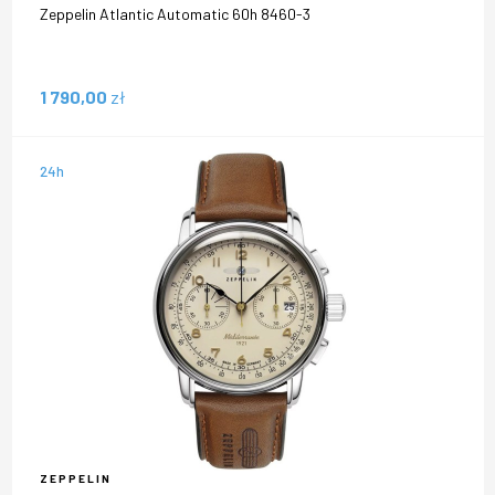
Zeppelin Atlantic Automatic 60h 8460-3
1 790,00
zł
24h
ZEPPELIN