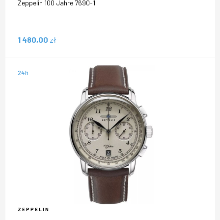
Zeppelin 100 Jahre 7690-1
1 480,00
zł
24h
ZEPPELIN