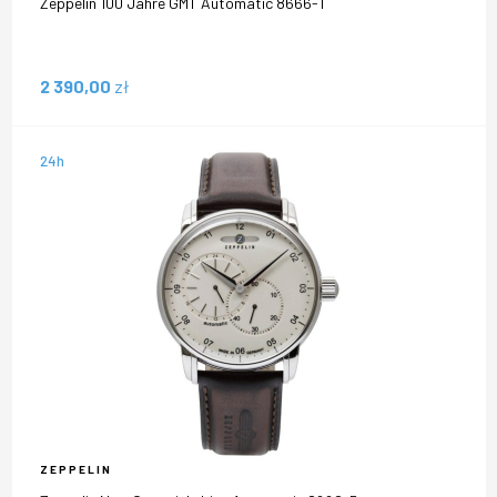
Zeppelin 100 Jahre GMT Automatic 8666-1
2 390,00
zł
24h
ZEPPELIN