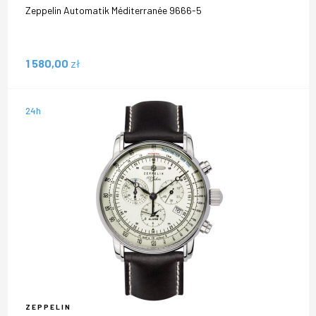
Zeppelin Automatik Méditerranée 9666-5
1 580,00
zł
24h
ZEPPELIN