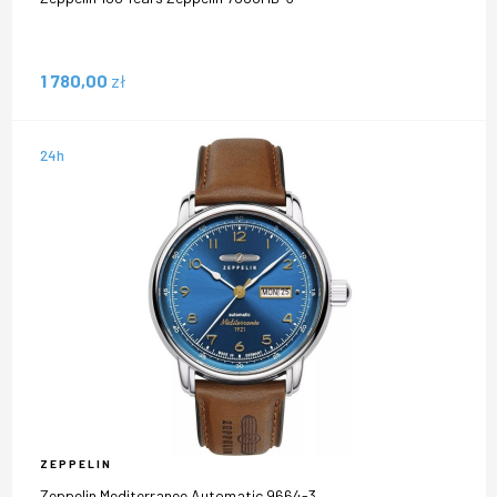
1 780,00
zł
24h
ZEPPELIN
Zeppelin Mediterranee Automatic 9664-3