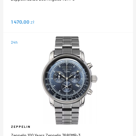
1 470,00
zł
24h
ZEPPELIN
Zeppelin 100 Years Zeppelin 7680MB-3