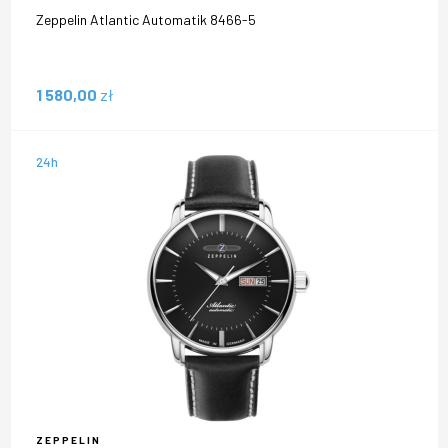
Zeppelin Atlantic Automatik 8466-5
1 580,00
zł
24h
ZEPPELIN