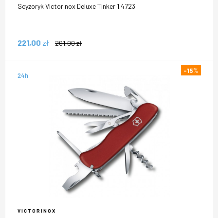
Scyzoryk Victorinox Deluxe Tinker 1.4723
221,00
zł
261,00
zł
-15
%
24h
VICTORINOX