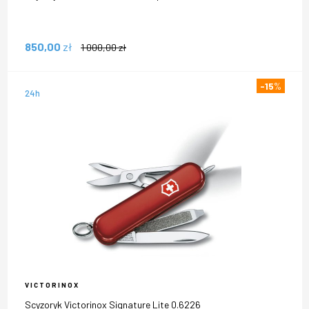
850,00
zł
1 000,00
zł
-15
%
24h
VICTORINOX
Scyzoryk Victorinox Signature Lite 0.6226