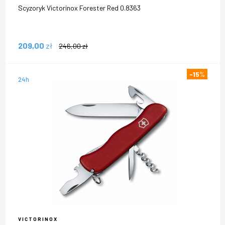
Scyzoryk Victorinox Forester Red 0.8363
209,00
zł
246,00
zł
-15
%
24h
VICTORINOX