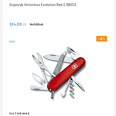
Scyzoryk Victorinox Evolution Red 2.3803.E
124,00
zł
147,00
zł
-15
%
24h
VICTORINOX