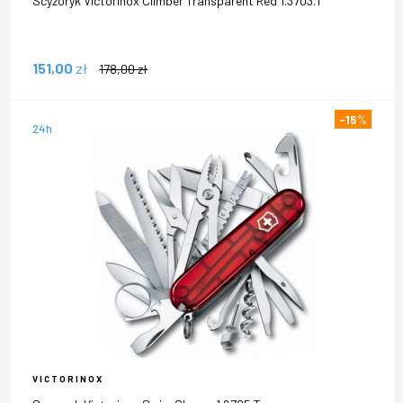
Scyzoryk Victorinox Climber Transparent Red 1.3703.T
151,00
zł
178,00
zł
-15
%
24h
VICTORINOX