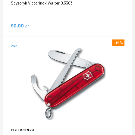
Scyzoryk Victorinox Waiter 0.3303
90,00
zł
-15
%
24h
VICTORINOX