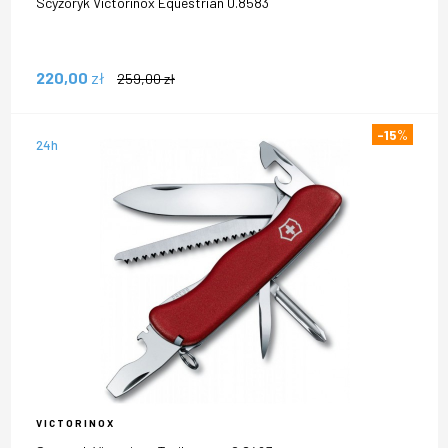
Scyzoryk Victorinox Equestrian 0.8583
220,00
zł
259,00
zł
-15
%
24h
VICTORINOX