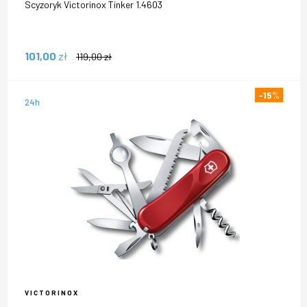
Scyzoryk Victorinox Tinker 1.4603
101,00
zł
119,00
zł
-15
%
24h
VICTORINOX