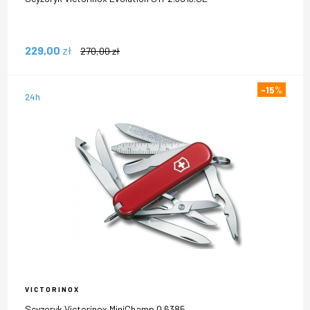
229,00
zł
270,00
zł
-15
%
24h
VICTORINOX
Scyzoryk Victorinox MiniChamp 0.6385