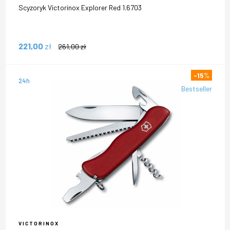
Scyzoryk Victorinox Explorer Red 1.6703
221,00
zł
261,00
zł
-15
%
24h
Bestseller
VICTORINOX