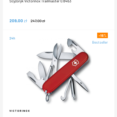
Scyzoryk Victorinox Trailmaster 0.8463
209,00
zł
247,00
zł
-15
%
24h
Bestseller
VICTORINOX