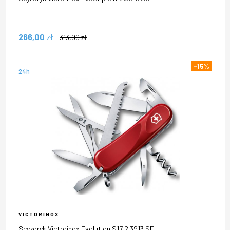
266,00
zł
313,00
zł
-15
%
24h
VICTORINOX
Scyzoryk Victorinox Evolution S17 2.3913.SE