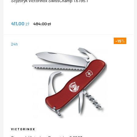
Scyzoryk Victorinox SwissChamp 1.6795.T
411,00
zł
484,00
zł
-15
%
24h
VICTORINOX