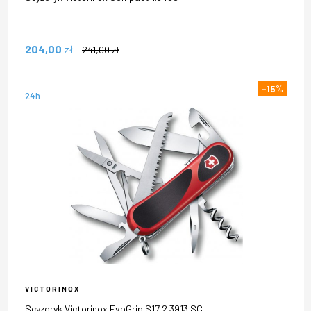
204,00
zł
241,00
zł
-15
%
24h
VICTORINOX
Scyzoryk Victorinox EvoGrip S17 2.3913.SC