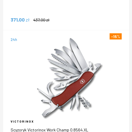
371,00
zł
437,00
zł
-15
%
24h
VICTORINOX
Scyzoryk Victorinox Work Champ 0.8564.XL