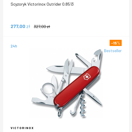
Scyzoryk Victorinox Outrider 0.8513
277,00
zł
327,00
zł
-15
%
24h
Bestseller
VICTORINOX