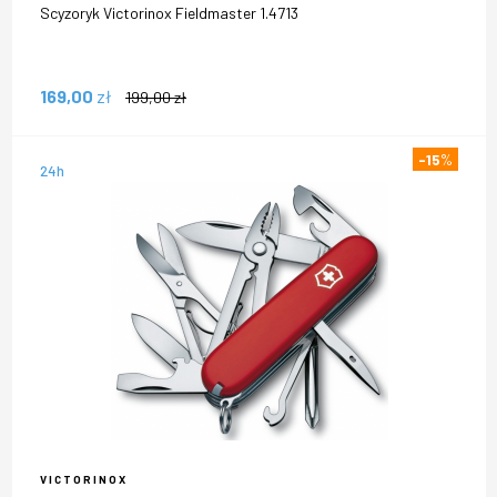
Scyzoryk Victorinox Fieldmaster 1.4713
169,00
zł
199,00
zł
-15
%
24h
VICTORINOX