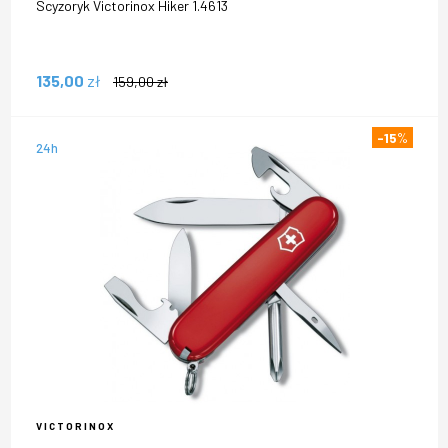
Scyzoryk Victorinox Hiker 1.4613
135,00
zł
159,00
zł
-15
%
24h
VICTORINOX