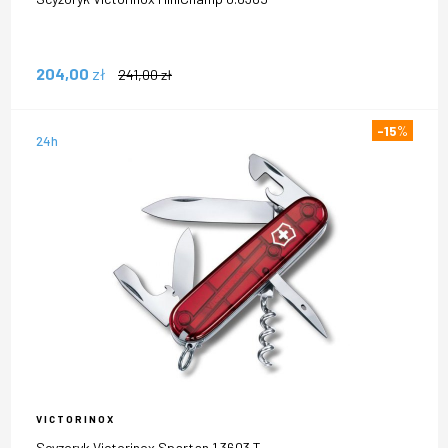
204,00
zł
241,00
zł
-15
%
24h
VICTORINOX
Scyzoryk Victorinox Spartan 1.3603.T