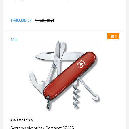
1 410,00
zł
1 659,00
zł
-15
%
24h
VICTORINOX
Scyzoryk Victorinox Compact 1.3405