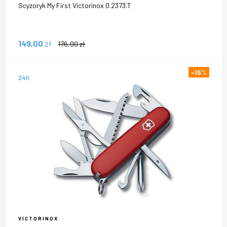
Scyzoryk My First Victorinox 0.2373.T
149,00
zł
176,00
zł
-15
%
24h
VICTORINOX