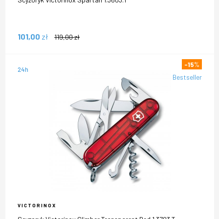
101,00
zł
119,00
zł
-15
%
24h
Bestseller
VICTORINOX