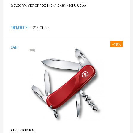
Scyzoryk Victorinox Picknicker Red 0.8353
181,00
zł
213,00
zł
-16
%
24h
VICTORINOX