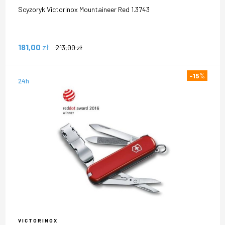
Scyzoryk Victorinox Mountaineer Red 1.3743
181,00
zł
213,00
zł
-15
%
24h
VICTORINOX