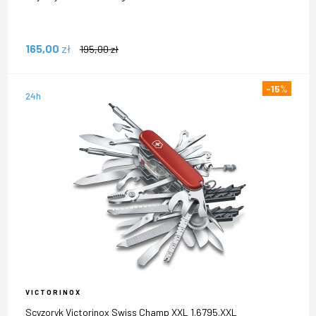
165,00
zł
195,00
zł
-15
%
24h
VICTORINOX
Scyzoryk Victorinox Swiss Champ XXL 1.6795.XXL