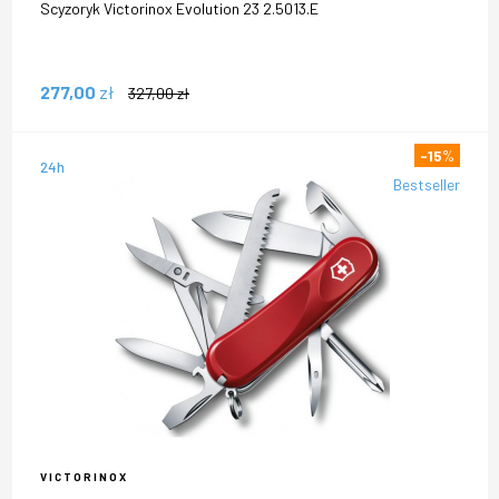
Scyzoryk Victorinox Evolution 23 2.5013.E
277,00
zł
327,00
zł
-15
%
24h
Bestseller
VICTORINOX