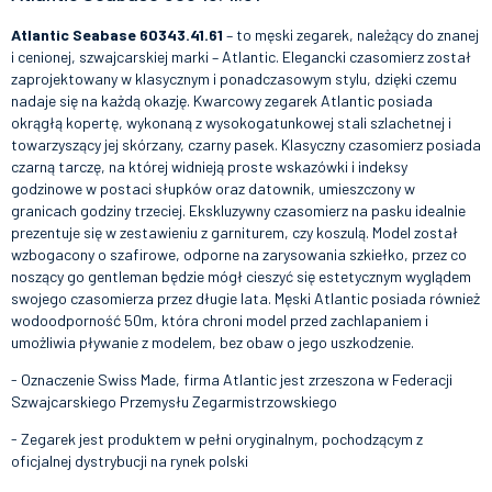
Atlantic Seabase 60343.41.61
– to męski zegarek, należący do znanej
i cenionej, szwajcarskiej marki – Atlantic. Elegancki czasomierz został
zaprojektowany w klasycznym i ponadczasowym stylu, dzięki czemu
nadaje się na każdą okazję. Kwarcowy zegarek Atlantic posiada
okrągłą kopertę, wykonaną z wysokogatunkowej stali szlachetnej i
towarzyszący jej skórzany, czarny pasek. Klasyczny czasomierz posiada
czarną tarczę, na której widnieją proste wskazówki i indeksy
godzinowe w postaci słupków oraz datownik, umieszczony w
granicach godziny trzeciej. Ekskluzywny czasomierz na pasku idealnie
prezentuje się w zestawieniu z garniturem, czy koszulą. Model został
wzbogacony o szafirowe, odporne na zarysowania szkiełko, przez co
noszący go gentleman będzie mógł cieszyć się estetycznym wyglądem
swojego czasomierza przez długie lata. Męski Atlantic posiada również
wodoodporność 50m, która chroni model przed zachlapaniem i
umożliwia pływanie z modelem, bez obaw o jego uszkodzenie.
- Oznaczenie Swiss Made, firma Atlantic jest zrzeszona w Federacji
Szwajcarskiego Przemysłu Zegarmistrzowskiego
- Zegarek jest produktem w pełni oryginalnym, pochodzącym z
oficjalnej dystrybucji na rynek polski