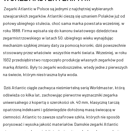
Zegarki Atlantic w Polsce są jednymi z najchętniej wybieranych
szwajcarskich zegarków. Atlantiki cieszą się uznaniem Polaków już od
połowy ubiegłego stulecia, choć sama marka powstała wcześniej, w
roku 1888. Firma wpisała się do kanonu światowego dziedzictwa
zegarmistrzowskiego w latach 50. ubiegłego wieku wynajdując
mechanizm szybkiej zmiany daty za pomocą koronki, dziś powszechnie
stosowany przez właściwie wszystkie marki świata. Wcześniej, w roku
1932 przedsiębirstwo rozpoczęło produkcję własnych zegarków pod
marką
Atlantic.
Były to zegarki wodoszczelne, wtedy jedne z pierwszych
na świecie, którym niestraszna była woda.
Dziś Atlantic ciągle zachwyca nieśmiertelną serią Worldmaster, którą
odświeża co kilka lat, zachowując pierwotne wyznaczniki zegarka
uniwersalnego z kopertą o szerokości ok. 40 mm, klasyczną tarczą
opatrzoną indeksami i gdzieniegdzie dołożoną masą świecącą w
ciemności. Atlantic to zawsze szafirowe szkła, których nie sposób
porysować i wysoka jakość materiałów. Damskie zegarki Atlantic