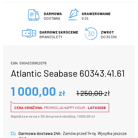
DARMOWA
GRAWEROWANIE
DOSTAWA
0 ZŁ
DARMOWE SKRÓCENIE
ZWROT
BRANSOLETY
DO 30 DNI
EAN: 5904329962078
Atlantic Seabase 60343.41.61
1 000,00
zł
1 250,00
zł
CENA OBNIŻONA:
PROMOCJA HAPPY HOUR -
LATO2026
Najniższa cena z 30 dni przed obniżką: 1 000,00 zł
Darmowa dostawa 24h:
Zamów przed 14-tą. Wysyłka jeszcze