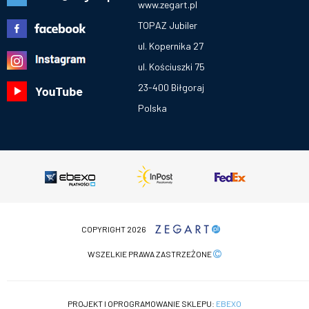
www.zegart.pl
TOPAZ Jubiler
ul. Kopernika 27
ul. Kościuszki 75
23-400 Biłgoraj
Polska
COPYRIGHT 2026
WSZELKIE PRAWA ZASTRZEŻONE
PROJEKT I OPROGRAMOWANIE SKLEPU:
EBEXO