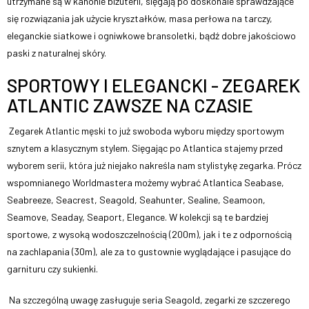
utrzymane są w kanonie biżuterii, sięgają po doskonale sprawdzające
się rozwiązania jak użycie kryształków, masa perłowa na tarczy,
eleganckie siatkowe i ogniwkowe bransoletki, bądź dobre jakościowo
paski z naturalnej skóry.
SPORTOWY I ELEGANCKI - ZEGAREK
ATLANTIC ZAWSZE NA CZASIE
Zegarek Atlantic męski to już swoboda wyboru między sportowym
sznytem a klasycznym stylem. Sięgając po Atlantica stajemy przed
wyborem serii, która już niejako nakreśla nam stylistykę zegarka. Prócz
wspomnianego Worldmastera możemy wybrać Atlantica Seabase,
Seabreeze, Seacrest, Seagold, Seahunter, Sealine, Seamoon,
Seamove, Seaday, Seaport, Elegance. W kolekcji są te bardziej
sportowe, z wysoką wodoszczelnością (200m), jak i te z odpornością
na zachlapania (30m), ale za to gustownie wyglądające i pasujące do
garnituru czy sukienki.
Na szczególną uwagę zasługuje seria Seagold, zegarki ze szczerego