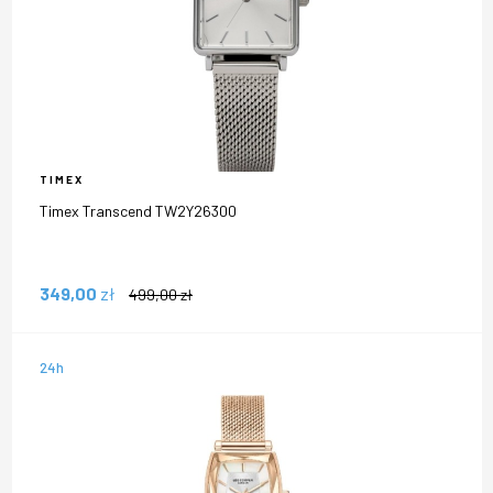
TIMEX
Timex Transcend TW2Y26300
349,00
zł
499,00
zł
24h