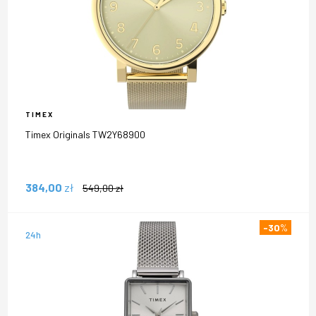
TIMEX
Timex Originals TW2Y68900
384,00
zł
549,00
zł
-30
%
24h