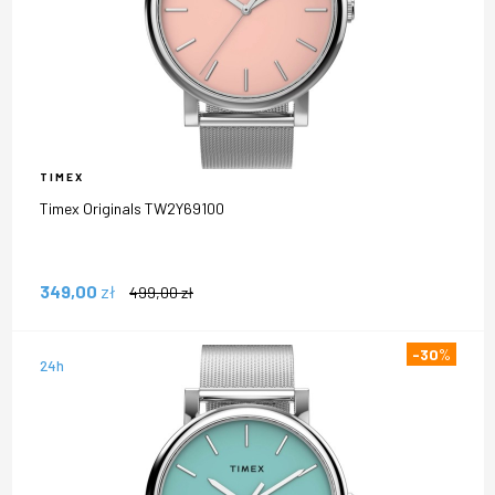
TIMEX
Timex Originals TW2Y69100
349,00
zł
499,00
zł
-30
%
24h