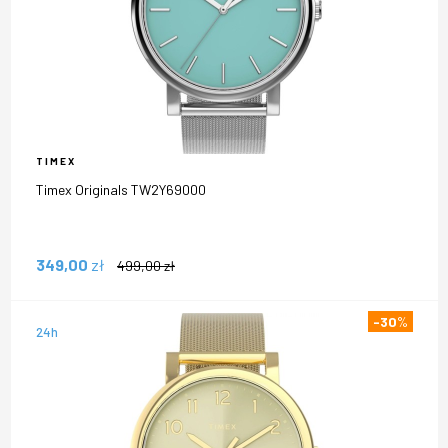
TIMEX
Timex Originals TW2Y69000
349,00
zł
499,00
zł
-30
%
24h