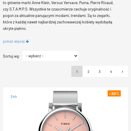
to głównie marki Anne Klein, Versus Versace, Puma, Pierre Ricaud,
czy S.T.A.M.P.S. Wszystkie te czasomierze cechuje oryginalność i
pogoń za aktualnie panującymi modami, trendami. Są to zegarki,
które z każdej nawet najbardziej zachowawczej kobiety wydobędą
ukryte piękno.
pokaż więcej
Sortuj wg:
1
2
3
4
-30
%
24h