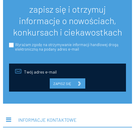
zapisz się i otrzymuj
informacje o nowościach,
konkursach i ciekawostkach
Wyrażam zgodę na otrzymywanie informacji handlowej drogą
elektroniczną na podany adres e-mail
ZAPISZ SIĘ
INFORMACJE KONTAKTOWE