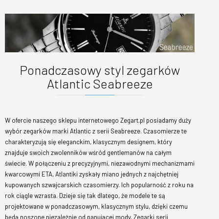
Ponadczasowy styl zegarków
Atlantic Seabreeze
W ofercie naszego sklepu internetowego Zegart.pl posiadamy duży
wybór zegarków marki Atlantic z serii Seabreeze. Czasomierze te
charakteryzują się eleganckim, klasycznym designem, który
znajduje swoich zwolenników wśród gentlemanów na całym
świecie. W połączeniu z precyzyjnymi, niezawodnymi mechanizmami
kwarcowymi ETA, Atlantiki zyskały miano jednych z najchętniej
kupowanych szwajcarskich czasomierzy. Ich popularność z roku na
rok ciągle wzrasta. Dzieje się tak dlatego, że modele te są
projektowane w ponadczasowym, klasycznym stylu, dzięki czemu
będą noszone niezależnie od panującej mody. Zegarki serii