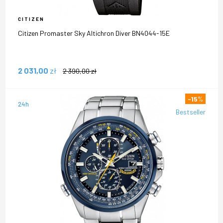
CITIZEN
Citizen Promaster Sky Altichron Diver BN4044-15E
2 031,00
zł
2 390,00
zł
-15
%
24h
Bestseller