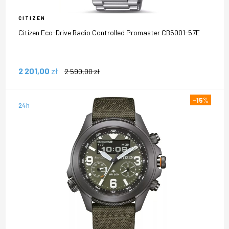
CITIZEN
Citizen Eco-Drive Radio Controlled Promaster CB5001-57E
2 201,00
zł
2 590,00
zł
-15
%
24h