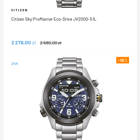
CITIZEN
Citizen Sky ProMaster Eco-Drive JV2000-51L
2 278,00
zł
2 680,00
zł
-15
%
24h