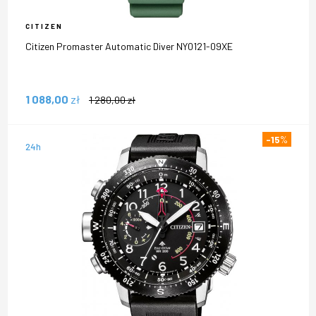
CITIZEN
Citizen Promaster Automatic Diver NY0121-09XE
1 088,00
zł
1 280,00
zł
-15
%
24h