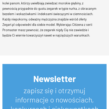
kolei panom, którzy uwielbiają zwiedzać morskie głębiny, z
pewnością przypadnie do gustu zegarek w typie nurka, z obracanym
bezelem i wskazówkami i indeksami świecącymi w ciemnościach.
Każdy niepokorny, odważny mężczyzna znajdzie wśród oferty
Zegart.pl odpowiedni dla siebie model. Wybierając Citizena z serii
Promaster masz pewność, że zegarek nigdy Cię nie zawiedzie i
będzie Ci wiernie towarzyszył nawet w najcięższych warunkach.
Newsletter
zapisz się i otrzymuj
informacje o nowościach,
konkursach i ciekawostkach