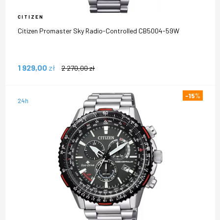
CITIZEN
Citizen Promaster Sky Radio-Controlled CB5004-59W
1 929,00
zł
2 270,00
zł
-15
%
24h