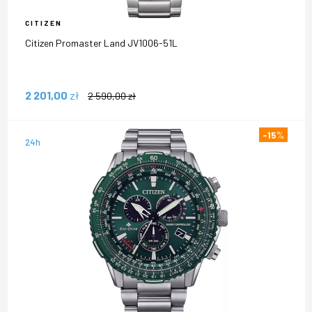
CITIZEN
Citizen Promaster Land JV1006-51L
2 201,00
zł
2 590,00
zł
-15
%
24h