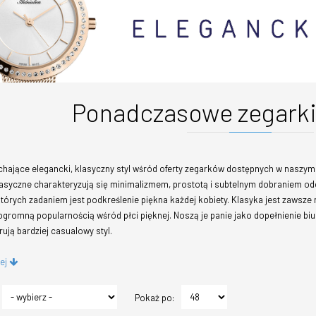
Ponadczasowe zegarki 
chające elegancki, klasyczny styl wśród oferty zegarków dostępnych w naszym s
asyczne charakteryzują się minimalizmem, prostotą i subtelnym dobraniem od
których zadaniem jest podkreślenie piękna każdej kobiety. Klasyka jest zawsze
ogromną popularnością wśród płci pięknej. Noszą je panie jako dopełnienie biuro
rują bardziej casualowy styl.
cej
Pokaż po: