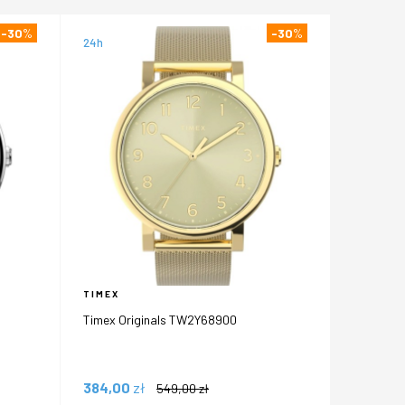
-30
%
-30
%
24h
TIMEX
Timex Originals TW2Y68900
384,00
zł
549,00
zł