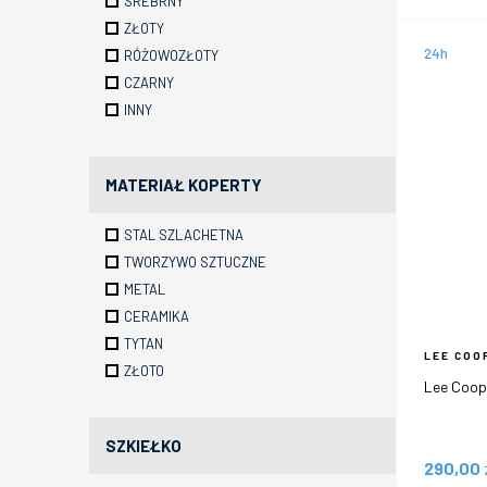
SREBRNY
ZŁOTY
24h
RÓŻOWOZŁOTY
CZARNY
INNY
MATERIAŁ KOPERTY
STAL SZLACHETNA
TWORZYWO SZTUCZNE
METAL
CERAMIKA
TYTAN
LEE COO
ZŁOTO
Lee Coop
SZKIEŁKO
290,00