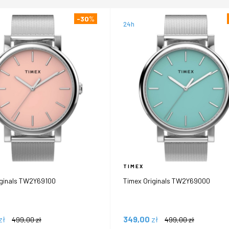
-30
%
24h
TIMEX
iginals TW2Y69100
Timex Originals TW2Y69000
zł
349,00
zł
499,00
zł
499,00
zł