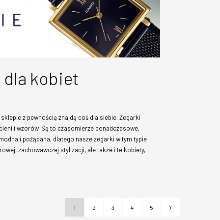
dla kobiet
klepie z pewnością znajdą coś dla siebie. Zegarki
cieni i wzorów. Są to czasomierze ponadczasowe,
 modna i pożądana, dlatego nasze zegarki w tym typie
wej, zachowawczej stylizacji, ale także i te kobiety,
1
2
3
4
5