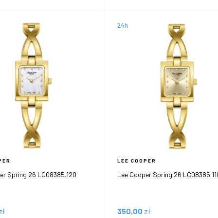
24h
PER
LEE COOPER
er Spring 26 LC08385.120
Lee Cooper Spring 26 LC08385.11
zł
350,00
zł