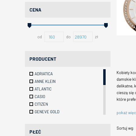
CENA
od
do
zł
PRODUCENT
Kobiety ko
ADRIATICA
damskie kl
ANNE KLEIN
delikatne, 
ATLANTIC
cieszą się 
CASIO
które prefe
CITIZEN
GENEVE GOLD
pokaż wię
GUESS
LEE COOPER
Sortuj wg:
PŁEĆ
LORUS