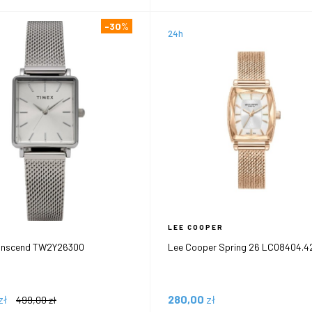
-30
%
24h
LEE COOPER
anscend TW2Y26300
Lee Cooper Spring 26 LC08404.4
zł
280,00
zł
499,00
zł