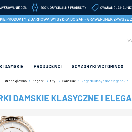
AWEROWANIE 0 ZŁ
100% ORYGINALNE PRODUKTY
GWARANCJA NAJNIŻ
IE PRODUKTY Z DARMOWĄ WYSYŁKĄ DO 24H - GRAWERUNEK ZAWSZE 
I DAMSKIE
PRODUCENCI
SCYZORYKI VICTORINOX
Strona główna
Zegarki
Styl
Damskie
Zegarki klasyczne eleganckie
KI DAMSKIE KLASYCZNE I ELEG