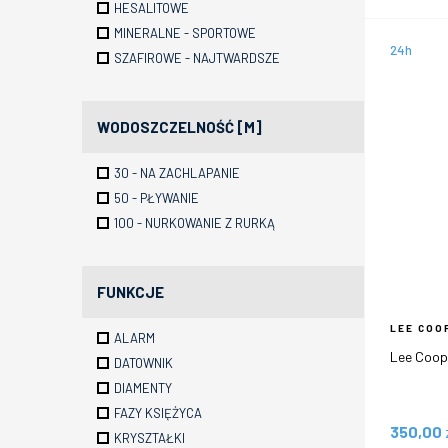
HESALITOWE
MINERALNE - SPORTOWE
24h
SZAFIROWE - NAJTWARDSZE
WODOSZCZELNOŚĆ [M]
30 - NA ZACHLAPANIE
50 - PŁYWANIE
100 - NURKOWANIE Z RURKĄ
FUNKCJE
LEE COO
ALARM
Lee Coop
DATOWNIK
DIAMENTY
FAZY KSIĘŻYCA
350,00
KRYSZTAŁKI