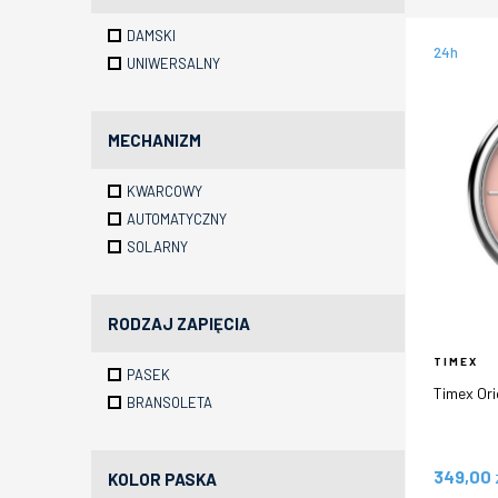
OBAKU
DAMSKI
ORIENT
24h
UNIWERSALNY
PIERRE RICAUD
ROAMER
SEIKO
MECHANIZM
STRAND DENMARK
TIMEX
KWARCOWY
VERSUS VERSACE
AUTOMATYCZNY
SOLARNY
RODZAJ ZAPIĘCIA
TIMEX
PASEK
Timex Or
BRANSOLETA
349,00
KOLOR PASKA