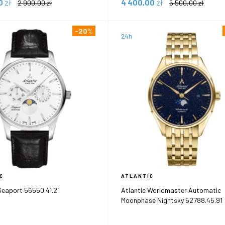
00
zł
4 400,00
zł
2 900,00
zł
5 500,00
zł
-20
%
24h
C
ATLANTIC
Seaport 56550.41.21
Atlantic Worldmaster Automatic
Moonphase Nightsky 52788.45.91