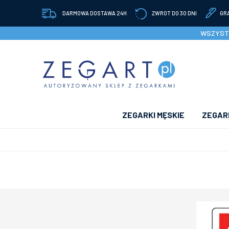
DARMOWA DOSTAWA 24H
ZWROT DO 30 DNI
GR
WSZYSTK
ZEGARKI MĘSKIE
ZEGARK