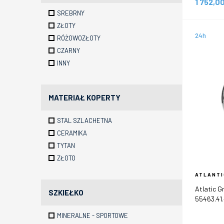
1 752,0
SREBRNY
ZŁOTY
24h
RÓŻOWOZŁOTY
CZARNY
INNY
MATERIAŁ KOPERTY
STAL SZLACHETNA
CERAMIKA
TYTAN
ZŁOTO
ATLANTI
Atlatic G
SZKIEŁKO
55463.41
MINERALNE - SPORTOWE