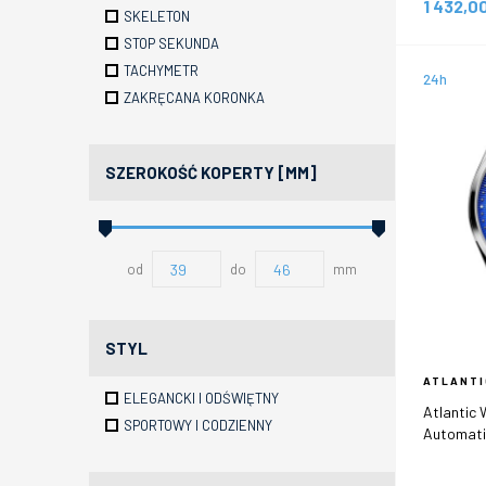
1 432,0
SKELETON
STOP SEKUNDA
TACHYMETR
24h
ZAKRĘCANA KORONKA
SZEROKOŚĆ KOPERTY [MM]
od
do
mm
STYL
ATLANTI
ELEGANCKI I ODŚWIĘTNY
Atlantic
SPORTOWY I CODZIENNY
Automati