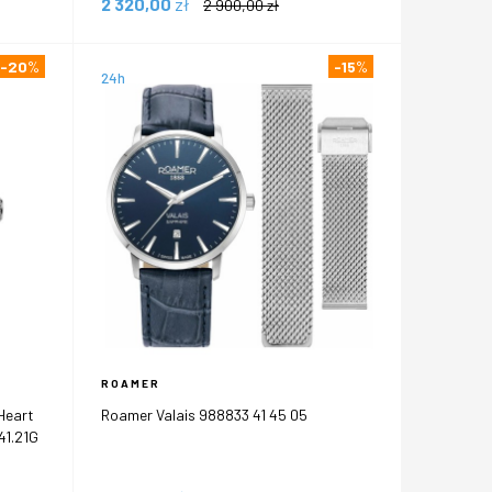
2 320,00
zł
2 900,00
zł
-20
%
-15
%
24h
ROAMER
Heart
Roamer Valais 988833 41 45 05
41.21G