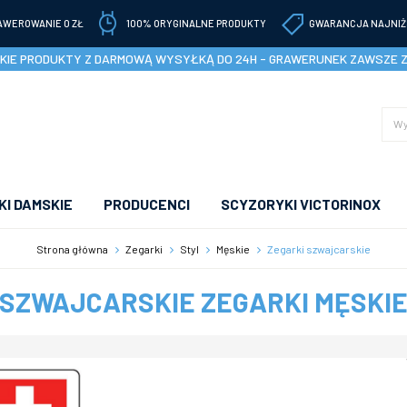
AWEROWANIE 0 ZŁ
100% ORYGINALNE PRODUKTY
GWARANCJA NAJNIŻ
IE PRODUKTY Z DARMOWĄ WYSYŁKĄ DO 24H - GRAWERUNEK ZAWSZE 
I DAMSKIE
PRODUCENCI
SCYZORYKI VICTORINOX
Strona główna
Zegarki
Styl
Męskie
Zegarki szwajcarskie
SZWAJCARSKIE ZEGARKI MĘSKI