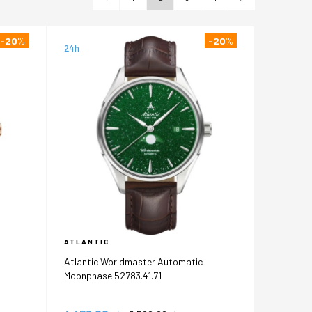
-20
%
-20
%
24h
ATLANTIC
Atlantic Worldmaster Automatic
Moonphase 52783.41.71