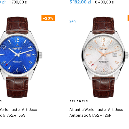
0
zł
5 192,00
zł
1 790,00
zł
6 490,00
zł
-20
%
24h
C
ATLANTIC
 Worldmaster Art Deco
Atlantic Worldmaster Art Deco
c 51752.41.55S
Automatic 51752.41.25R