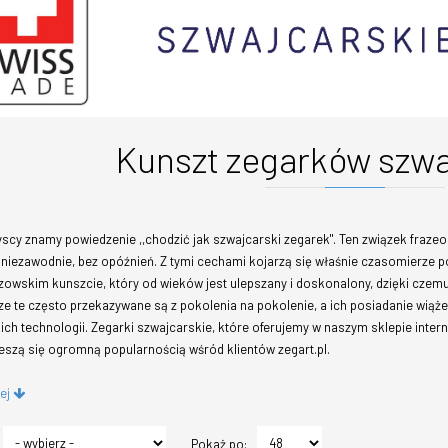
Kunszt zegarków szwa
scy znamy powiedzenie ,,chodzić jak szwajcarski zegarek". Ten związek frazeo
 niezawodnie, bez opóźnień. Z tymi cechami kojarzą się właśnie czasomierze po
zowskim kunszcie, który od wieków jest ulepszany i doskonalony, dzięki czem
e te często przekazywane są z pokolenia na pokolenie, a ich posiadanie wiąże
ich technologii. Zegarki szwajcarskie, które oferujemy w naszym sklepie inte
ieszą się ogromną popularnością wśród klientów zegart.pl.
cej
Pokaż po: