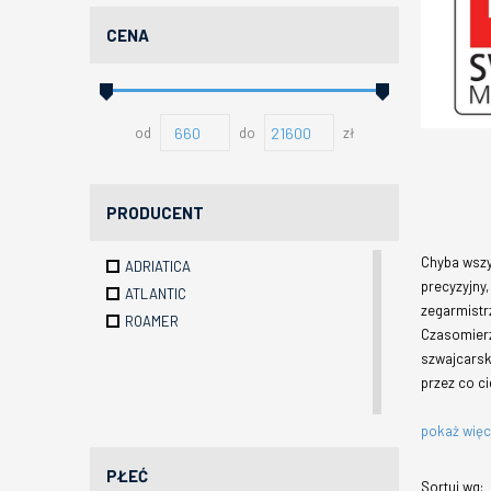
CENA
od
do
zł
PRODUCENT
Chyba wszy
ADRIATICA
precyzyjny,
ATLANTIC
zegarmistr
ROAMER
Czasomierz
szwajcarsk
przez co c
pokaż wię
PŁEĆ
Sortuj wg: