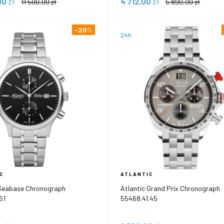
00
zł
4 712,00
zł
11 500,00
zł
5 890,00
zł
-20
%
24h
C
ATLANTIC
 Seabase Chronograph
Atlantic Grand Prix Chronograph
61
55468.41.45