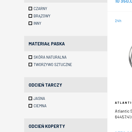
10 350,
CZARNY
BRĄZOWY
24h
INNY
MATERIAŁ PASKA
SKÓRA NATURALNA
TWORZYWO SZTUCZNE
ODCIEŃ TARCZY
JASNA
ATLANTI
CIEMNA
Atlantic
64457.41.
ODCIEŃ KOPERTY