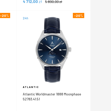
4 712,00
zł
5 890,00
zł
-20
%
-20
%
24h
ATLANTIC
Atlantic Worldmaster 1888 Moonphase
52783.41.51