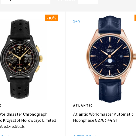
-10
%
24h
C
ATLANTIC
 Worldmaster Chronograph
Atlantic Worldmaster Automatic
c Krzysztof Hołowczyc Limited
Moonphase 52783.44.91
55853.46.95LE