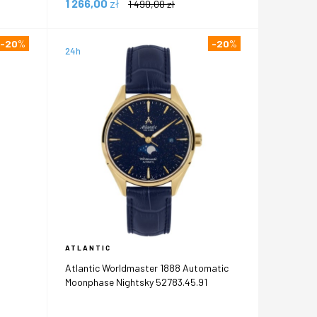
1 266,00
zł
1 490,00
zł
-20
%
-20
%
24h
ATLANTIC
Atlantic Worldmaster 1888 Automatic
Moonphase Nightsky 52783.45.91