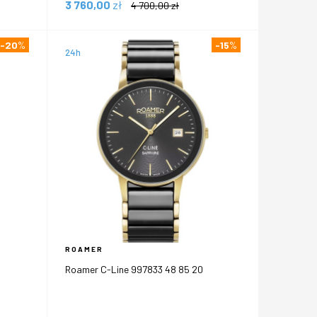
3 760,00
zł
4 700,00
zł
-20
%
-15
%
24h
ROAMER
Roamer C-Line 997833 48 85 20