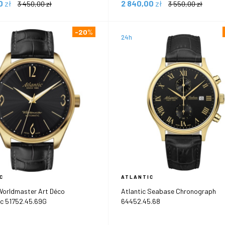
00
zł
2 840,00
zł
3 450,00
zł
3 550,00
zł
-20
%
24h
C
ATLANTIC
 Worldmaster Art Déco
Atlantic Seabase Chronograph
c 51752.45.69G
64452.45.68