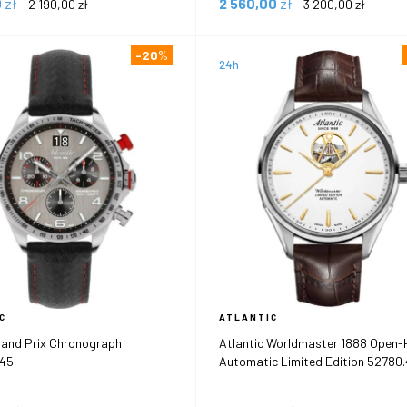
0
zł
2 560,00
zł
2 190,00
zł
3 200,00
zł
-20
%
24h
C
ATLANTIC
rand Prix Chronograph
Atlantic Worldmaster 1888 Open-
.45
Automatic Limited Edition 52780.