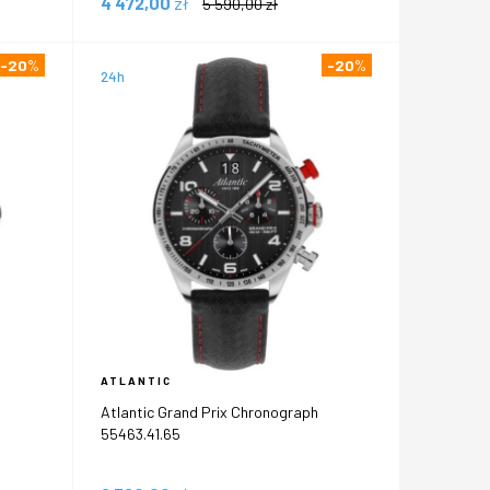
4 472,00
zł
5 590,00
zł
-20
%
-20
%
24h
ATLANTIC
Atlantic Grand Prix Chronograph
55463.41.65